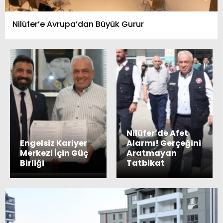
Nilüfer’e Avrupa’dan Büyük Gurur
Nilüfer’de Afet
Engelsiz Kariyer
Alarmı! Gerçeğini
Merkezi İçin Güç
Aratmayan
Birliği
Tatbikat