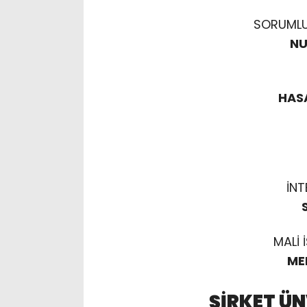
SORUMLU 
NU
HAS
İNT
MALİ 
ME
ŞİRKET ÜN