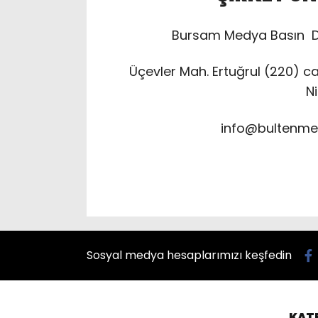
Bursam Medya Basın
D
Üçevler Mah. Ertuğrul (220) cad
Ni
info@bultenm
Sosyal medya hesaplarımızı keşfedin
KAT