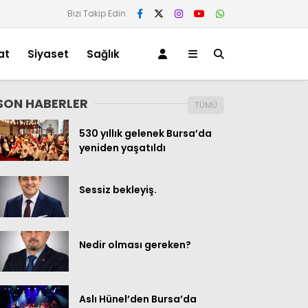
Bizi Takip Edin
at
Siyaset
Sağlık
SON HABERLER
TÜMÜ
530 yıllık gelenek Bursa’da
yeniden yaşatıldı
Sessiz bekleyiş.
Nedir olması gereken?
Aslı Hünel’den Bursa’da