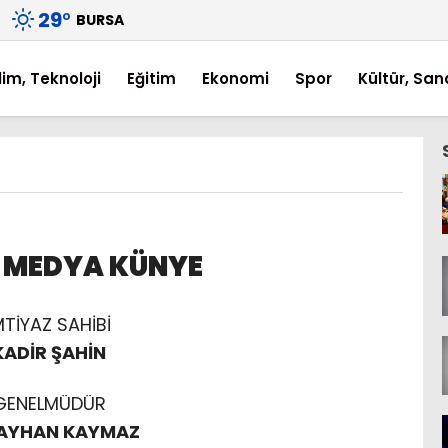
29
°
BURSA
lim, Teknoloji
Eğitim
Ekonomi
Spor
Kültür, San
 MEDYA KÜNYE
MTİYAZ SAHİBİ
KADİR ŞAHİN
GENELMÜDÜR
KAYHAN KAYMAZ