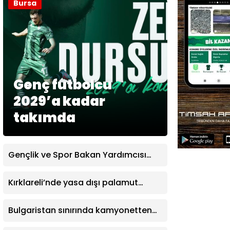
Bursa
Genç futbolcu
2029’a kadar
takımda
Gençlik ve Spor Bakan Yardımcısı
Yerlikaya: “Modern pentatlonumuz
olimpiyatta madalya alacak
Kırklareli’nde yasa dışı palamut
potansiyele geldi”
avcılığına sıkı denetim
Bulgaristan sınırında kamyonetten
500 bin euro değerinde altın ve