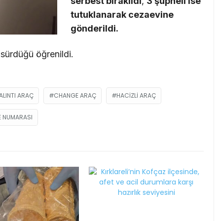
serbest bırakıldı
,
3 şüpheli ise
tutuklanarak cezaevine
gönderildi.
n sürdüğü öğrenildi.
ALINTI ARAÇ
CHANGE ARAÇ
HACIZLI ARAÇ
E NUMARASI