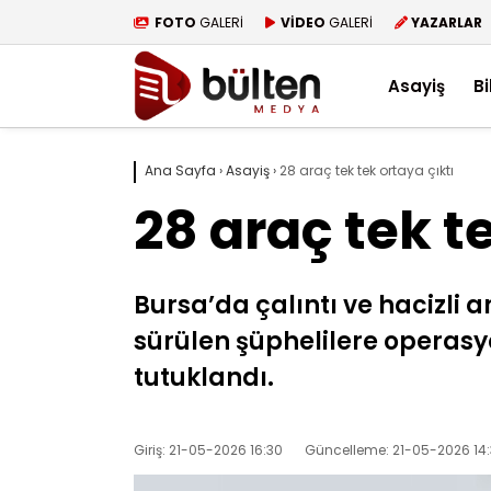
FOTO
GALERİ
VİDEO
GALERİ
YAZARLAR
Asayiş
Bi
Ana Sayfa
›
Asayiş
›
28 araç tek tek ortaya çıktı
28 araç tek t
Bursa’da çalıntı ve hacizli
sürülen şüphelilere operasy
tutuklandı.
Giriş: 21-05-2026 16:30
Güncelleme: 21-05-2026 14: