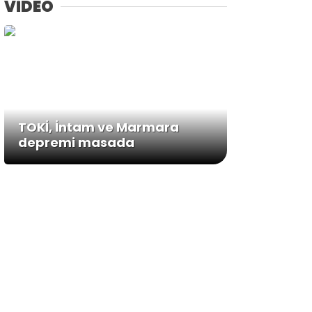
VİDEO
TOKİ, İntam ve Marmara
depremi masada