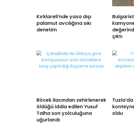
Kırklareli’nde yasa dışı
Bulgarist
palamut avcılığına sıkı
kamyonet
denetim
değerind
çıktı
Böcek ilacından zehirlenerek
Tuzla’da 
öldüğü iddia edilen Yusuf
konteyner
Talha son yolculuğuna
oldu
uğurlandı