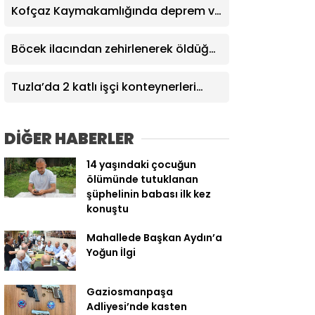
sigara çıktı
Kofçaz Kaymakamlığında deprem ve
yangın tatbikatı
Böcek ilacından zehirlenerek öldüğü
iddia edilen Yusuf Talha son
yolculuğuna uğurlandı
Tuzla’da 2 katlı işçi konteynerleri
alevlere teslim oldu
DİĞER HABERLER
14 yaşındaki çocuğun
ölümünde tutuklanan
şüphelinin babası ilk kez
konuştu
Mahallede Başkan Aydın’a
Yoğun İlgi
Gaziosmanpaşa
Adliyesi’nde kasten