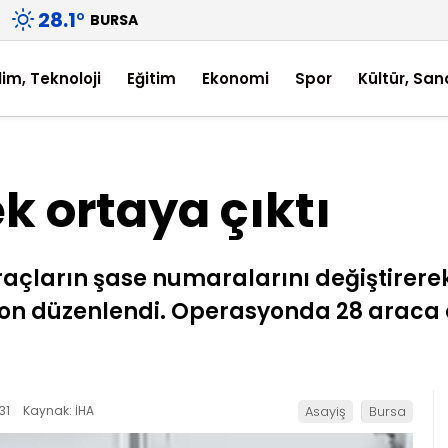
28.1
°
BURSA
lim, Teknoloji
Eğitim
Ekonomi
Spor
Kültür, San
ek ortaya çıktı
 araçların şase numaralarını değiştire
on düzenlendi. Operasyonda 28 araca el
31
Kaynak: İHA
Asayiş
Bursa