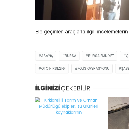
Ele geçirilen araçlarla ilgili incelemeleri
ASAYIŞ
BURSA
BURSA EMNIYET
Ç
OTO HIRSIZLIĞI
POLIS OPERASYONU
ŞAS
İLGİNİZİ
ÇEKEBİLİR