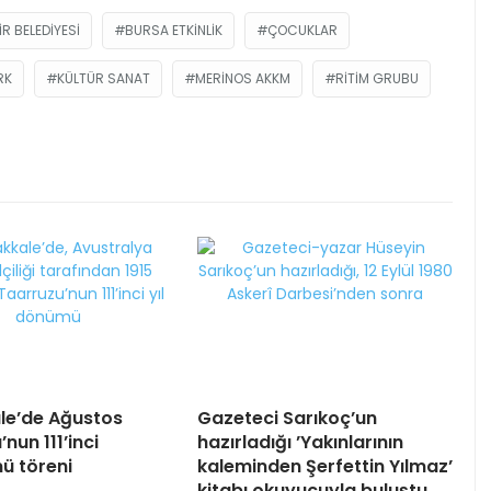
R BELEDIYESI
BURSA ETKINLIK
ÇOCUKLAR
RK
KÜLTÜR SANAT
MERINOS AKKM
RITIM GRUBU
le’de Ağustos
Gazeteci Sarıkoç’un
nun 111’inci
hazırladığı ’Yakınlarının
ü töreni
kaleminden Şerfettin Yılmaz’
kitabı okuyucuyla buluştu