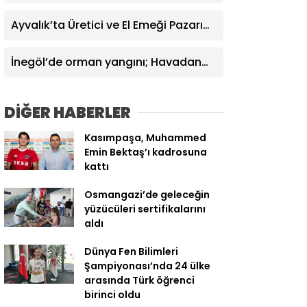
yolculuğuna uğurlandı
Ayvalık’ta Üretici ve El Emeği Pazarı
yaz akşamlarına renk katıyor
İnegöl’de orman yangını; Havadan
ve karadan müdahale başlatıldı
DİĞER HABERLER
Kasımpaşa, Muhammed
Emin Bektaş’ı kadrosuna
kattı
Osmangazi’de geleceğin
yüzücüleri sertifikalarını
aldı
Dünya Fen Bilimleri
Şampiyonası’nda 24 ülke
arasında Türk öğrenci
birinci oldu