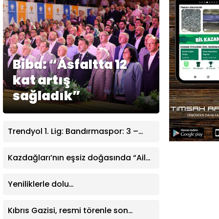
Biba: “Asfaltta 12
kat artış
sağladık”
Trendyol 1. Lig: Bandırmaspor: 3 –
İstanbulspor: 0
Kazdağları’nın eşsiz doğasında “Aile
Kampı” düzenlendi
Yeniliklerle dolu…
Kıbrıs Gazisi, resmi törenle son