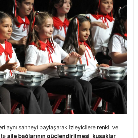
ri aynı sahneyi paylaşarak izleyicilere renkli ve
kte
aile bağlarının güçlendirilmesi, kuşaklar