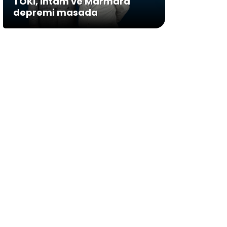
TOKİ, İntam ve Marmara
depremi masada