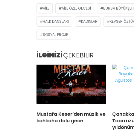
AILE
AILE ÖZEL GECESI
BURSA BÜYÜKŞEHI
HALK DANSLARI
KADINLAR
KEVSER ÖZTÜ
SOSYAL PROJE
İLGİNİZİ
ÇEKEBİLİR
Mustafa Keser’den müzik ve
Çanakka
kahkaha dolu gece
Taarruzu’
yıldönüm