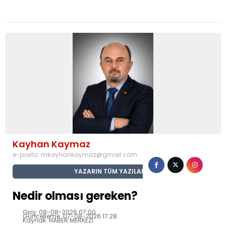
Kayhan Kaymaz
e-posta:
mkayhankaymaz@gmail.com
YAZARIN TÜM YAZILARI
Nedir olması gereken?
Giriş: 08-08-2026 07:00
Güncelleme: 07-08-2026 17:28
Kaynak: HABER MERKEZI