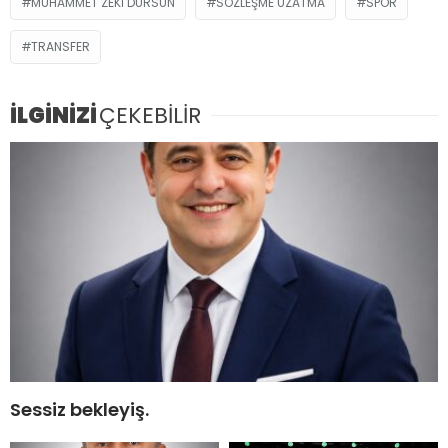
MUHAMMET ZEKI DURSUN
SÖZLEŞME UZATMA
SPOR
TRANSFER
İLGİNİZİ
ÇEKEBİLİR
Sessiz bekleyiş.