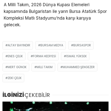
A Milli Takım, 2026 Dünya Kupası Elemeleri
kapsamında Bulgaristan ile yarın Bursa Atatürk Spor
Kompleksi Matlı Stadyumu’nda karşı karşıya
gelecek.
ALTAY BAYINDIR
BURSAM MEDYA
BURSASPOR
ENES ÇELIK
FORMA HEDIYESI
İSMAIL YÜKSEK
MERT GÜNOK
MILLI TAKIM
MUHAMMED ŞENGEZER
ZEKI ÇELIK
İLGİNİZİ
ÇEKEBİLİR