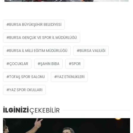
BURSA BÜYÜKŞEHIR BELEDIYESI
BURSA GENÇLIK VE SPOR İL MÜDÜRLÜĞÜ
BURSA İL MILLI EĞITIM MÜDÜRLÜĞÜ
BURSA VALILIĞI
ÇOCUKLAR
ŞAHIN BIBA
SPOR
TOFAŞ SPOR SALONU
YAZ ETKINLIKLERI
YAZ SPOR OKULLARI
İLGİNİZİ
ÇEKEBİLİR