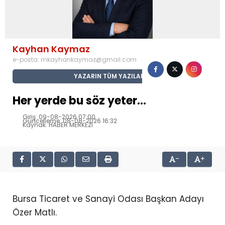
Kayhan Kaymaz
e-posta:
mkayhankaymaz@gmail.com
YAZARIN TÜM YAZILARI
Her yerde bu söz yeter…
Giriş: 09-08-2026 07:00
Güncelleme: 08-08-2026 16:32
Kaynak: HABER MERKEZI
-
+
Bursa Ticaret ve Sanayi Odası Başkan Adayı
Özer Matlı.