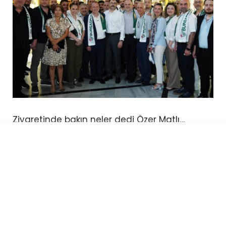
Ziyaretinde bakın neler dedi Özer Matlı…
“Burada geçmişimizi anmak için değil, bize
bırakılan büyük sorumluluğu yeniden
hatırlamak için bulunuyoruz. Osman Fevzi
Efendi’nin öncülüğünde kurulan Bursa Ticaret
ve Sanayi Odası, Bursa’nın tüccarının,
sanayicisinin ve üreticisinin birlik iradesinin