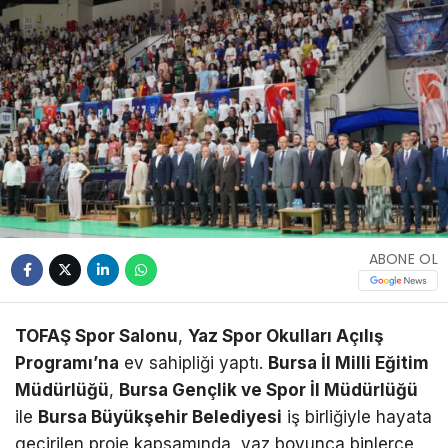
ABONE OL
TOFAŞ Spor Salonu
,
Yaz Spor Okulları Açılış
Programı’na
ev sahipliği yaptı.
Bursa İl Milli Eğitim
Müdürlüğü
,
Bursa Gençlik ve Spor İl Müdürlüğü
ile
Bursa Büyükşehir Belediyesi
iş birliğiyle hayata
geçirilen proje kapsamında, yaz boyunca binlerce