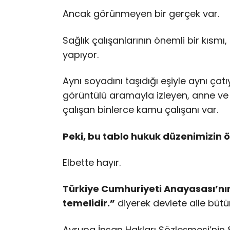
Ancak görünmeyen bir gerçek var.
Sağlık çalışanlarının önemli bir kısmı
yapıyor.
Aynı soyadını taşıdığı eşiyle aynı ça
görüntülü aramayla izleyen, anne ve 
çalışan binlerce kamu çalışanı var.
Peki, bu tablo hukuk düzenimizin
Elbette hayır.
Türkiye Cumhuriyeti Anayasası’nın
temelidir.”
diyerek devlete aile büt
Avrupa İnsan Hakları Sözleşmesi’nin 