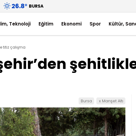
26.8
°
BURSA
lim, Teknoloji
Eğitim
Ekonomi
Spor
Kültür, San
e titiz çalışma
hir’den şehitlikler
Bursa
x Manşet Altı