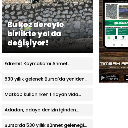
Bu kez dereyle
birlikte yol da
değişiyor!
Edremit Kaymakamı Ahmet
Odabaş’tan Edremit Ticaret
Odası’na veda ziyareti
530 yıllık gelenek Bursa’da yeniden
yaşatıldı
Matkap kullanırken fırlayan vida
parçası gözünden ediyordu: “Gözlük
kullanmadım böyle oldu”
Adadan, adaya denizin içinden
yürüyerek geçiyorlar
Bursa’da 530 yıllık sünnet geleneği