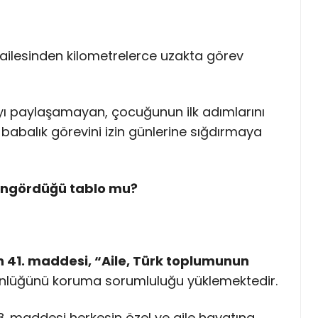
, ailesinden kilometrelerce uzakta görev
tıyı paylaşamayan, çocuğunun ilk adımlarını
babalık görevini izin günlerine sığdırmaya
 öngördüğü tablo mu?
 41. maddesi, “Aile, Türk toplumunun
ünlüğünü koruma sorumluluğu yüklemektedir.
8. maddesi herkesin özel ve aile hayatına