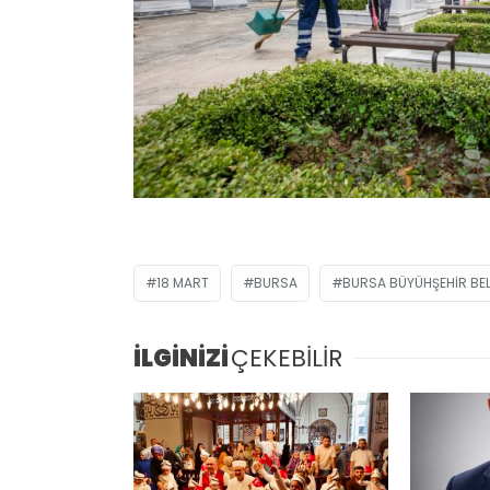
18 MART
BURSA
BURSA BÜYÜHŞEHIR BEL
İLGİNİZİ
ÇEKEBİLİR