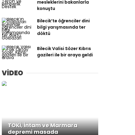
mesleklerini bakanlarla
konuştu
Bilecik’te öğrenciler dini
bilgi yarışmasında ter
döktü
Bilecik Valisi Sözer Kıbrıs
gazileri ile bir araya geldi
VİDEO
TOKİ, İntam ve Marmara
depremi masada