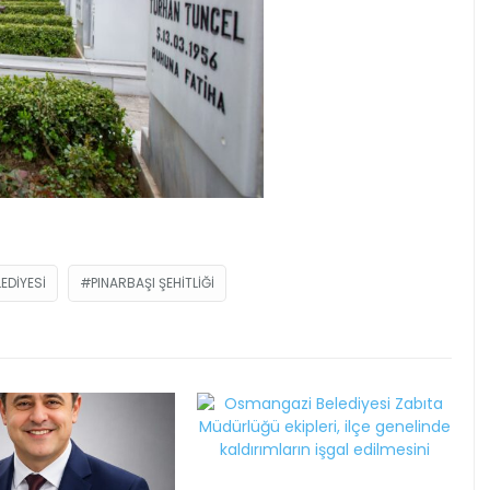
EDIYESI
PINARBAŞI ŞEHITLIĞI