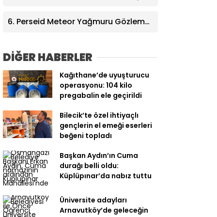
yaşatıldı
6. Perseid Meteor Yağmuru Gözlem
Etkinliği Karacabey’de gökyüzü
tutkunlarını buluşturacak
DİĞER HABERLER
Kağıthane’de uyuşturucu
operasyonu: 104 kilo
pregabalin ele geçirildi
Bilecik’te özel ihtiyaçlı
gençlerin el emeği eserleri
beğeni topladı
Başkan Aydın’ın Cuma
durağı belli oldu:
Küplüpınar’da nabız tuttu
Üniversite adayları
Arnavutköy’de geleceğin