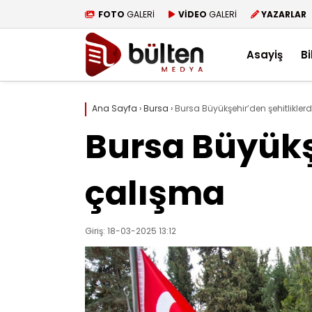
FOTO
GALERİ
VİDEO
GALERİ
YAZARLAR
Asayiş
Bi
Ana Sayfa
›
Bursa
›
Bursa Büyükşehir’den şehitliklerd
Bursa Büyükşe
çalışma
Giriş: 18-03-2025 13:12