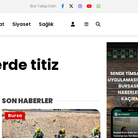
Bizi Takip Edin
at
Siyaset
Sağlık
de titiz
SON HABERLER
Bursa