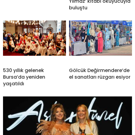
Yılmaz’ kitabı okuyucuyla
buluştu
530 yıllık gelenek
Gölcük Değirmendere’de
Bursa’da yeniden
el sanatları rüzgarı esiyor
yaşatıldı