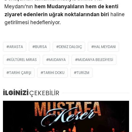
Meydanı’nın
hem Mudanyalıların hem de kenti
ziyaret edenlerin uğrak noktalarından biri
haline
getirilmesi hedefleniyor.
ARASTA
BURSA
DENIZ DALGIÇ
HAL MEYDANI
KÜLTÜREL MIRAS
MUDANYA
MUDANYA BELEDIYESI
TARIHI ÇARŞI
TARIHI DOKU
TURIZM
İLGİNİZİ
ÇEKEBİLİR