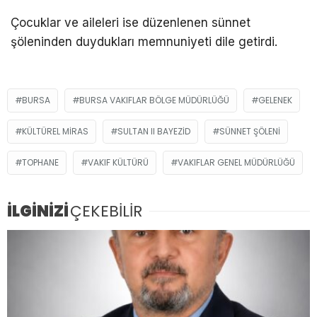
Çocuklar ve aileleri ise düzenlenen sünnet
şöleninden duydukları memnuniyeti dile getirdi.
BURSA
BURSA VAKIFLAR BÖLGE MÜDÜRLÜĞÜ
GELENEK
KÜLTÜREL MIRAS
SULTAN II BAYEZID
SÜNNET ŞÖLENI
TOPHANE
VAKIF KÜLTÜRÜ
VAKIFLAR GENEL MÜDÜRLÜĞÜ
İLGİNİZİ
ÇEKEBİLİR