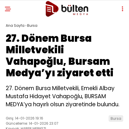
Ana Sayfa
›
Bursa
27. Dönem Bursa
Milletvekili
Vahapoğlu, Bursam
Medya’yı ziyaret etti
27. Dönem Bursa Milletvekili, Emekli Albay
Mustafa Hidayet Vahapoğlu, BURSAM
MEDYA’ya hayırlı olsun ziyaretinde bulundu.
Giriş: 14-01-2026 19:16
Bursa
Güncelleme: 14-01-2026 23:07
Kaynak: HABER MERKEZI