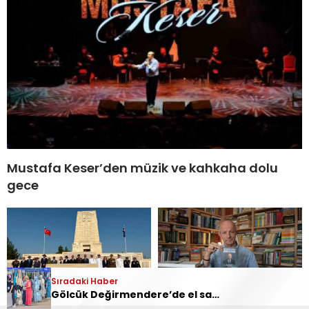
Mustafa Keser’den müzik ve kahkaha dolu
gece
Sıradaki Haber
Gölcük Değirmendere’de el sanatları rüzgarı esiyor