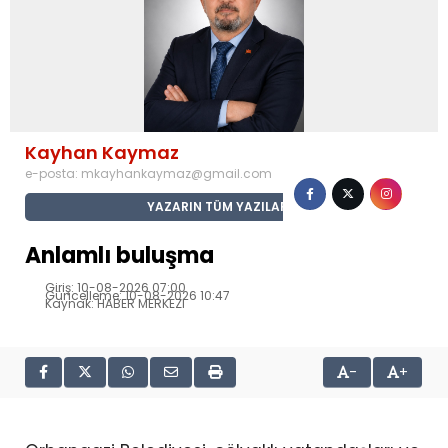
Kayhan Kaymaz
e-posta:
mkayhankaymaz@gmail.com
YAZARIN TÜM YAZILARI
Anlamlı buluşma
Giriş: 10-08-2026 07:00
Güncelleme: 10-08-2026 10:47
Kaynak: HABER MERKEZI
-
+