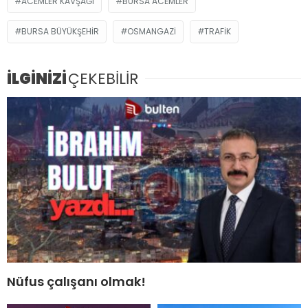
ACEMLER KAVŞAĞI
BURSA ACEMLER
BURSA BÜYÜKŞEHIR
OSMANGAZI
TRAFIK
İLGİNİZİ
ÇEKEBİLİR
Nüfus çalışanı olmak!