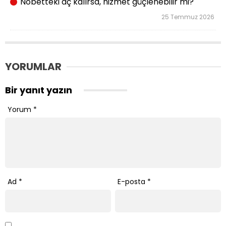
Nöbetteki aç kalırsa, hizmet güçlenebilir mi?
25 Temmuz 2026
YORUMLAR
Bir yanıt yazın
Yorum
*
Ad
*
E-posta
*