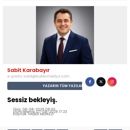
Sabit Karabayır
e-posta:
sabit@bultenmedya.com
YAZARIN TÜM YAZILARI
Sessiz bekleyiş.
Giriş: 08-08-2026 08:00
Güncelleme: 07-08-2026 17:23
Kaynak: HABER MERKEZI