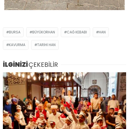
BURSA
BÜYÜKORHAN
CAĞ KEBABI
HAN
KAVURMA
TARIHI HAN
İLGİNİZİ
ÇEKEBİLİR