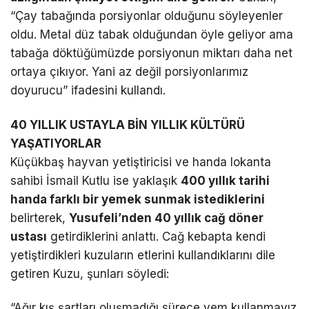
“Çay tabağında porsiyonlar olduğunu söyleyenler
oldu. Metal düz tabak olduğundan öyle geliyor ama
tabağa döktüğümüzde porsiyonun miktarı daha net
ortaya çıkıyor. Yani az değil porsiyonlarımız
doyurucu” ifadesini kullandı.
40 YILLIK USTAYLA BİN YILLIK KÜLTÜRÜ
YAŞATIYORLAR
Küçükbaş hayvan yetiştiricisi ve handa lokanta
sahibi İsmail Kutlu ise yaklaşık
400 yıllık tarihi
handa farklı bir yemek sunmak istediklerini
belirterek,
Yusufeli’nden 40 yıllık cağ döner
ustası
getirdiklerini anlattı. Cağ kebapta kendi
yetiştirdikleri kuzuların etlerini kullandıklarını dile
getiren Kuzu, şunları söyledi:
“Ağır kış şartları oluşmadığı sürece yem kullanmayız