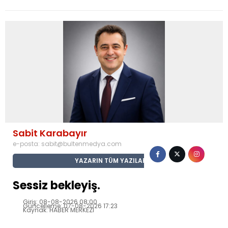
Sabit Karabayır
e-posta:
sabit@bultenmedya.com
YAZARIN TÜM YAZILARI
Sessiz bekleyiş.
Giriş: 08-08-2026 08:00
Güncelleme: 07-08-2026 17:23
Kaynak: HABER MERKEZI