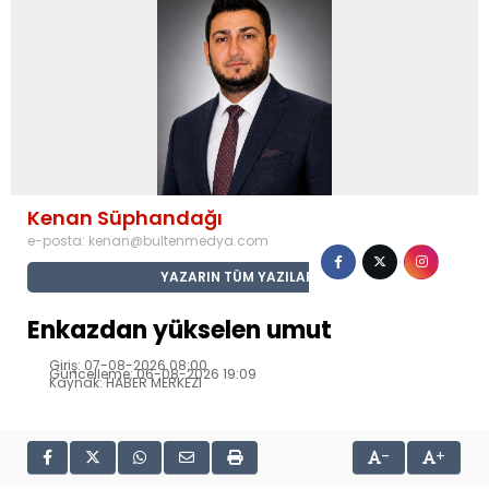
Kenan Süphandağı
e-posta:
kenan@bultenmedya.com
YAZARIN TÜM YAZILARI
Enkazdan yükselen umut
Giriş: 07-08-2026 08:00
Güncelleme: 06-08-2026 19:09
Kaynak: HABER MERKEZI
-
+