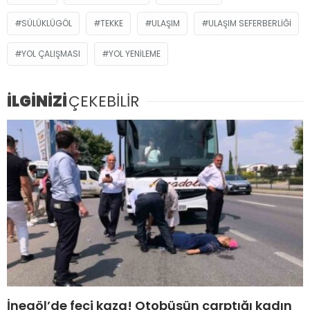
SÜLÜKLÜGÖL
TEKKE
ULAŞIM
ULAŞIM SEFERBERLIĞI
YOL ÇALIŞMASI
YOL YENILEME
İLGİNİZİ
ÇEKEBİLİR
İnegöl’de feci kaza! Otobüsün çarptığı kadın