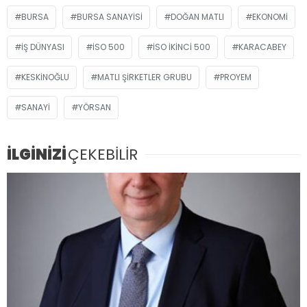
BURSA
BURSA SANAYISI
DOĞAN MATLI
EKONOMI
İŞ DÜNYASI
İSO 500
İSO İKINCI 500
KARACABEY
KESKINOĞLU
MATLI ŞIRKETLER GRUBU
PROYEM
SANAYI
YÖRSAN
İLGİNİZİ
ÇEKEBİLİR