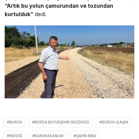
“Artık bu yolun çamurundan ve tozundan
kurtulduk”
dedi.
BURSA
BURSA BÜYÜKŞEHIR BELEDIYESI
BURSA ULAŞIM
İNEGÖL
KARAHASANLAR
ŞAHIN BIBA