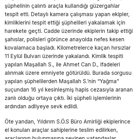
şüphelinin çalıntı araçla kullandığı güzergahlar
tespit etti. Detaylı kamera çalışması yapan ekipler,
kimliklerini tespit ettiği şüphelileri yakalamak için
harekete geçti. Cadde üzerinde ekiplerin takip ettiği
şahıslar, polisleri görünce anayolda nefes kesen
kovalamaca başladı. Kilometrelerce kaçan hırsızlar
11 Eylül Bulvarı üzerinde yakalandı. Kimlik tespiti
yapılan Maşallah S., ile Ahmet Can D., ifadeleri
alınmak üzere emniyete götürüldü. Burada sorgusu
yapılan şüphelilerden Maşallah S.’nin “Yağma”
suçundan 16 yıl kesinleşmiş hapis cezasıyla aranan
zanlı olduğu ortaya çıktı. İki şüpheli işlemlerinin
ardından adliyeye sevk edildi.
Öte yandan, Yıldırım S.Ö.S Büro Amirliği ekiplerince
el konulan araçlar sahiplerine teslim edilirken,
araçlarının bulunmasına sevinen vatandaşlar,