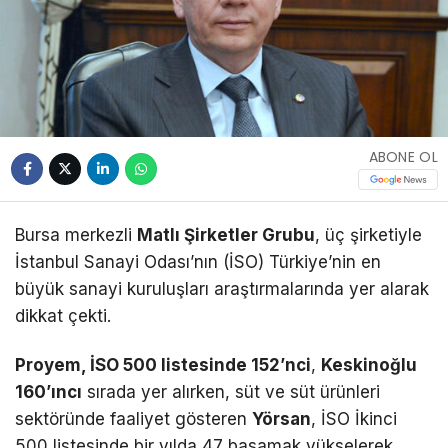
ABONE OL
Bursa merkezli
Matlı Şirketler Grubu
, üç şirketiyle
İstanbul Sanayi Odası’nın (İSO) Türkiye’nin en
büyük sanayi kuruluşları araştırmalarında yer alarak
dikkat çekti.
Proyem, İSO 500 listesinde 152’nci
,
Keskinoğlu
160’ıncı
sırada yer alırken, süt ve süt ürünleri
sektöründe faaliyet gösteren
Yörsan
, İSO İkinci
500 listesinde bir yılda 47 basamak yükselerek