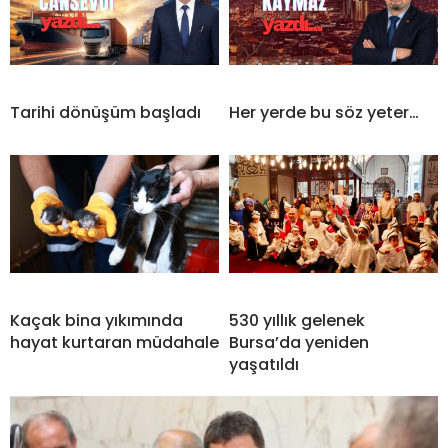
Tarihi dönüşüm başladı
Her yerde bu söz yeter…
Kaçak bina yıkımında
530 yıllık gelenek
hayat kurtaran müdahale
Bursa’da yeniden
yaşatıldı