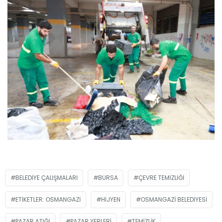
BELEDIYE ÇALIŞMALARI
BURSA
ÇEVRE TEMIZLIĞI
ETIKETLER: OSMANGAZI
HIJYEN
OSMANGAZI BELEDIYESI
PAZAR ATIĞI
PAZAR YERLERI
TEMIZLIK