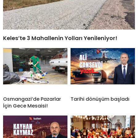
Keles’te 3 Mahallenin Yolları Yenileniyor!
Osmangazi’de Pazarlar
Tarihi dönüşüm başladı
İçin Gece Mesaisi!