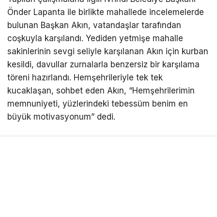
Önder Lapanta ile birlikte mahallede incelemelerde
bulunan Başkan Akın, vatandaşlar tarafından
coşkuyla karşılandı. Yediden yetmişe mahalle
sakinlerinin sevgi seliyle karşılanan Akın için kurban
kesildi, davullar zurnalarla benzersiz bir karşılama
töreni hazırlandı. Hemşehrileriyle tek tek
kucaklaşan, sohbet eden Akın, “Hemşehrilerimin
memnuniyeti, yüzlerindeki tebessüm benim en
büyük motivasyonum” dedi.
“Kalıcı yatırımlar yapıyor, makyaj yapmıyoruz”
İvrindi Belediye Başkanı Önder Lapanta ile istişare
ederek, birlik ve beraberlik içinde çalışmalar
gerçekleştirdiklerini dile getiren Balıkesir Büyükşehir
Belediye Başkanı Ahmet Akın, “Biz yapacağımız her