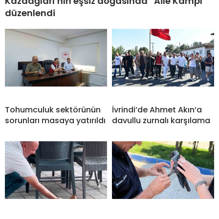
Kazdağları’nın eşsiz doğasında “Aile Kampı”
düzenlendi
Tohumculuk sektörünün
İvrindi’de Ahmet Akın’a
sorunları masaya yatırıldı
davullu zurnalı karşılama