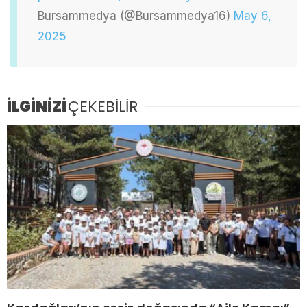
Bursammedya (@Bursammedya16)
May 6,
2025
İLGİNİZİ
ÇEKEBİLİR