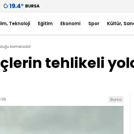
19.4
°
BURSA
lim, Teknoloji
Eğitim
Ekonomi
Spor
Kültür, San
lculuğu kamerada!
lerin tehlikeli yo
:36
Bursa