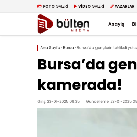
FOTO
GALERİ
VİDEO
GALERİ
YAZARLAR
Asayiş
Bi
Ana Sayfa
›
Bursa
›
Bursa’da gençlerin tehlikeli yo
Bursa’da genç
kamerada!
Giriş: 23-01-2025 09:35
Güncelleme: 23-01-2025 09