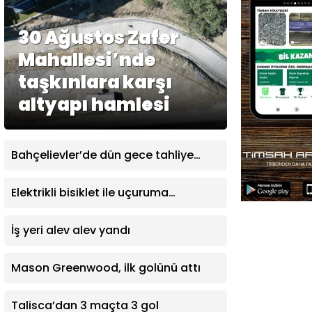
30 Ağustos Zafer
Mahallesi’nde
taşkınlara karşı
altyapı hamlesi
Bahçelievler’de dün gece tahliye
edilen bina bugün çöktü
Elektrikli bisiklet ile uçuruma
yuvarlandılar: 3 çocuk yaralandı
İş yeri alev alev yandı
Mason Greenwood, ilk golünü attı
Talisca’dan 3 maçta 3 gol