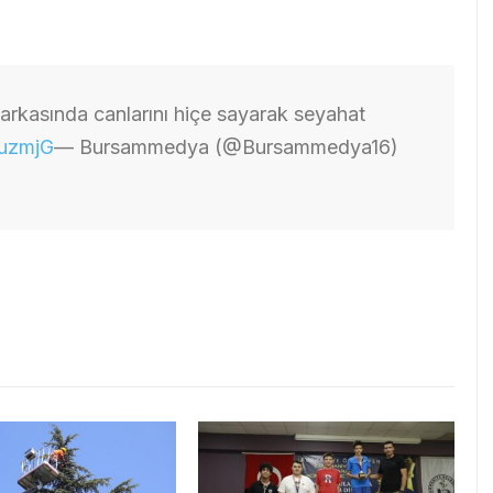
rkasında canlarını hiçe sayarak seyahat
VuzmjG
— Bursammedya (@Bursammedya16)