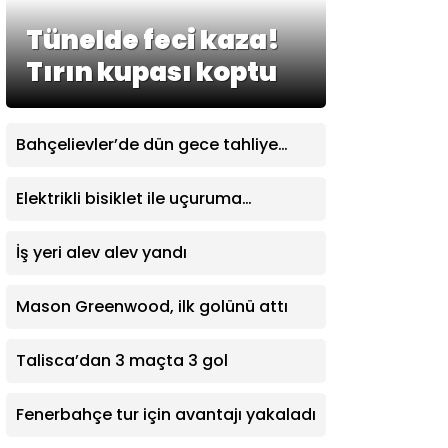
Tünelde feci kaza!
Tırın kupası koptu
Bahçelievler’de dün gece tahliye
edilen bina bugün çöktü
Elektrikli bisiklet ile uçuruma
yuvarlandılar: 3 çocuk yaralandı
İş yeri alev alev yandı
Mason Greenwood, ilk golünü attı
Talisca’dan 3 maçta 3 gol
Fenerbahçe tur için avantajı yakaladı