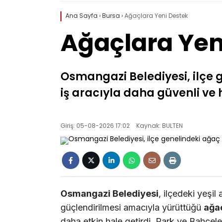
Ana Sayfa
›
Bursa
›
Ağaçlara Yeni Destek
Ağaçlara Yen
Osmangazi Belediyesi, ilçe 
iş aracıyla daha güvenli ve h
Giriş: 05-08-2026 17:02
Kaynak: BULTEN
Osmangazi Belediyesi
, ilçedeki yeşil
güçlendirilmesi amacıyla yürüttüğü
ağa
daha etkin hale getirdi. Park ve Bahçe