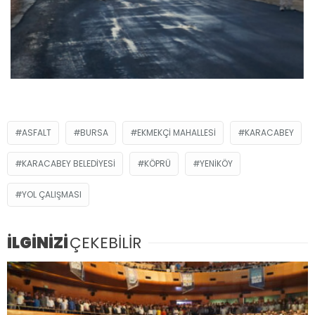
ASFALT
BURSA
EKMEKÇI MAHALLESI
KARACABEY
KARACABEY BELEDIYESI
KÖPRÜ
YENIKÖY
YOL ÇALIŞMASI
İLGİNİZİ
ÇEKEBİLİR