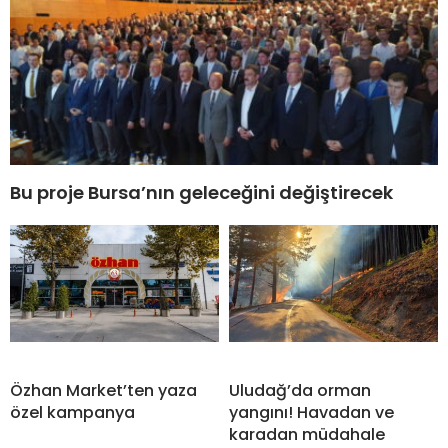
Bu proje Bursa’nın geleceğini değiştirecek
Özhan Market’ten yaza
Uludağ’da orman
özel kampanya
yangını! Havadan ve
karadan müdahale