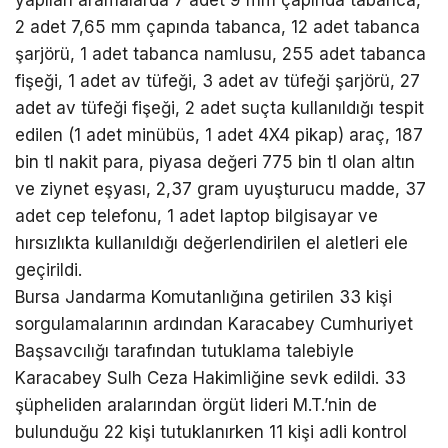
yapılan aramalarda 7 adet 9 mm çapında tabanca,
2 adet 7,65 mm çapında tabanca, 12 adet tabanca
şarjörü, 1 adet tabanca namlusu, 255 adet tabanca
fişeği, 1 adet av tüfeği, 3 adet av tüfeği şarjörü, 27
adet av tüfeği fişeği, 2 adet suçta kullanıldığı tespit
edilen (1 adet minübüs, 1 adet 4X4 pikap) araç, 187
bin tl nakit para, piyasa değeri 775 bin tl olan altın
ve ziynet eşyası, 2,37 gram uyuşturucu madde, 37
adet cep telefonu, 1 adet laptop bilgisayar ve
hırsızlıkta kullanıldığı değerlendirilen el aletleri ele
geçirildi.
Bursa Jandarma Komutanlığına getirilen 33 kişi
sorgulamalarının ardından Karacabey Cumhuriyet
Başsavcılığı tarafından tutuklama talebiyle
Karacabey Sulh Ceza Hakimliğine sevk edildi. 33
şüpheliden aralarından örgüt lideri M.T.’nin de
bulunduğu 22 kişi tutuklanırken 11 kişi adli kontrol