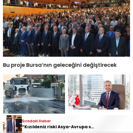
Bu proje Bursa’nın geleceğini değiştirecek
Sıradaki Haber
Ekmekçi’de köprü
OYAK Çimento, 2026’nın
“Kızıldeniz riski Asya-Avrupa seferlerini 15 gün uzattı”
çalışmasında sona
ikinci çeyreğinde de