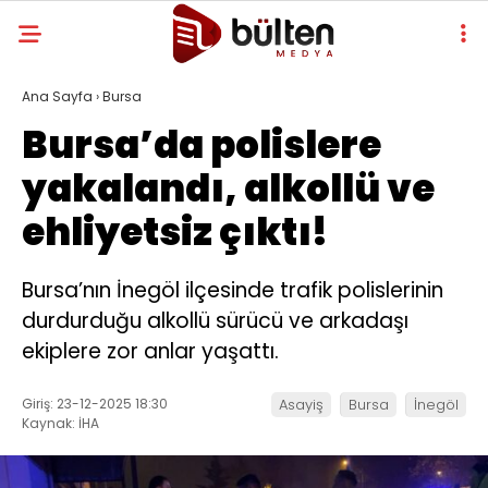
Ana Sayfa
›
Bursa
Bursa’da polislere
yakalandı, alkollü ve
ehliyetsiz çıktı!
Bursa’nın İnegöl ilçesinde trafik polislerinin
durdurduğu alkollü sürücü ve arkadaşı
ekiplere zor anlar yaşattı.
Giriş: 23-12-2025 18:30
Asayiş
Bursa
İnegöl
Kaynak: İHA