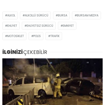
ALKOL
ALKOLLÜ SÜRÜCÜ
BURSA
BURSAM MEDYA
EHLIYET
EHLIYETSIZ SÜRÜCÜ
EMNIYET
MOTOSIKLET
POLIS
TRAFIK
İLGİNİZİ
ÇEKEBİLİR