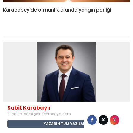
Karacabey’de ormanlık alanda yangın paniği
Sabit Karabayır
e-posta:
sabit@bultenmedya.com
YAZARIN TÜM YAZILARI