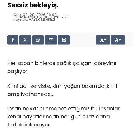
Sessiz bekleyiş.
Giriş: 08-08-2026 08:00
Güncelleme: 07-08-2026 17:23
Kaynak: HABER MERKEZI
-
+
Her sabah binlerce sağlık çalışanı görevine
başlıyor.
Kimi acil serviste, kimi yoğun bakımda, kimi
ameliyathanede…
İnsan hayatını emanet ettiğimiz bu insanlar,
kendi hayatlarından her gün biraz daha
fedakârlık ediyor.