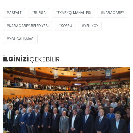
ASFALT
BURSA
EKMEKÇI MAHALLESI
KARACABEY
KARACABEY BELEDIYESI
KÖPRÜ
YENIKÖY
YOL ÇALIŞMASI
İLGİNİZİ
ÇEKEBİLİR