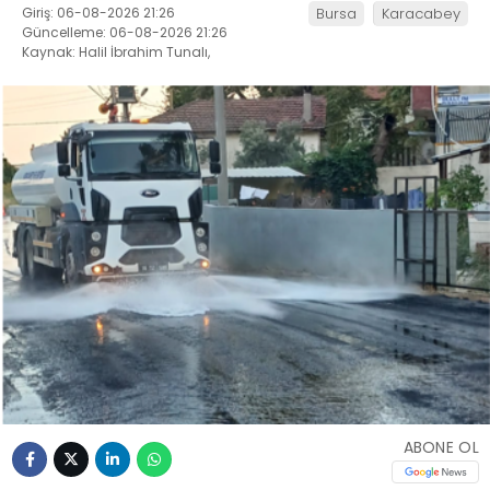
Giriş: 06-08-2026 21:26
Bursa
Karacabey
Güncelleme: 06-08-2026 21:26
Kaynak: Halil İbrahim Tunalı,
ABONE OL