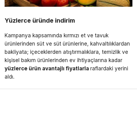
Yüzlerce üründe indirim
Kampanya kapsamında kırmızı et ve tavuk
ürünlerinden süt ve süt ürünlerine, kahvaltılıklardan
bakliyata; içeceklerden atıştırmalıklara, temizlik ve
kişisel bakım ürünlerinden ev ihtiyaçlarına kadar
yüzlerce ürün avantajlı fiyatlarla
raflardaki yerini
aldı.
Yaz sofralarının vazgeçilmezleri arasında bulunan
mevsim meyve ve sebzeleri, serinletici
içecekler, dondurma çeşitleri ve temel gıda
ürünleri
de kampanyaya dahil edildi.
Temizlik, kişisel bakım ve ev yaşamına yönelik