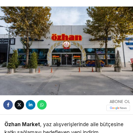
ABONE OL
Özhan Market
, yaz alışverişlerinde aile bütçesine
katkı sağlamayı hedefleyen yeni indirim