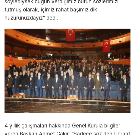
söylediysek bugün verdiğimiz bütün sözlerimizi
tutmuş olarak, içimiz rahat başımız dik
huzurunuzdayız” dedi.
4 yıllık çalışmaları hakkında Genel Kurula bilgiler
veren Başkan Ahmet Çakır, “Sadece söz değil icraat