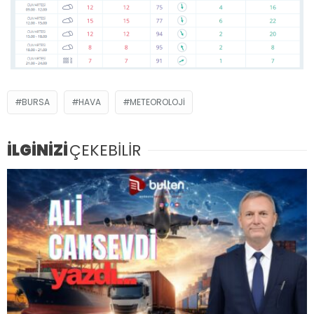
BURSA
HAVA
METEOROLOJI
İLGİNİZİ
ÇEKEBİLİR