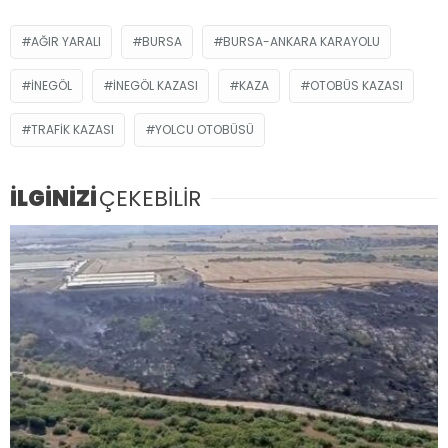
AĞIR YARALI
BURSA
BURSA-ANKARA KARAYOLU
İNEGÖL
İNEGÖL KAZASI
KAZA
OTOBÜS KAZASI
TRAFIK KAZASI
YOLCU OTOBÜSÜ
İLGİNİZİ
ÇEKEBİLİR