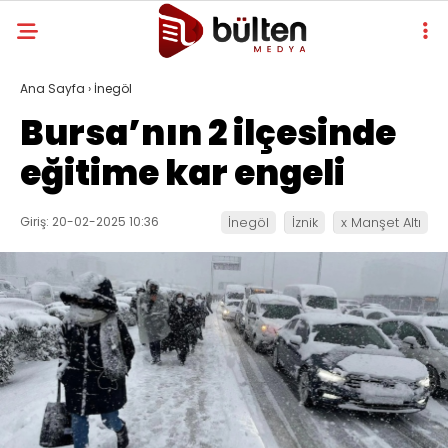
Ana Sayfa
›
İnegöl
Bursa’nın 2 ilçesinde
eğitime kar engeli
Giriş: 20-02-2025 10:36
İnegöl
İznik
x Manşet Altı