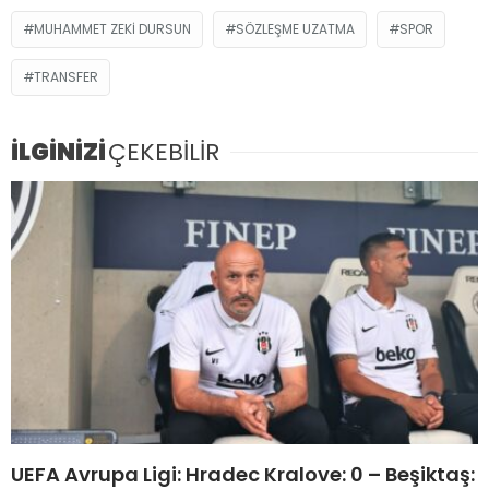
MUHAMMET ZEKI DURSUN
SÖZLEŞME UZATMA
SPOR
TRANSFER
İLGİNİZİ
ÇEKEBİLİR
UEFA Avrupa Ligi: Hradec Kralove: 0 – Beşiktaş: