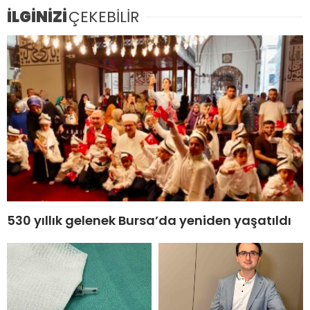
İLGİNİZİ
ÇEKEBİLİR
530 yıllık gelenek Bursa’da yeniden yaşatıldı