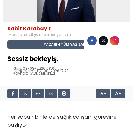
Sabit Karabayır
e-posta:
sabit@bultenmedya.com
YAZARIN TÜM YAZILARI
Sessiz bekleyiş.
Giriş: 08-08-2026 08:00
Güncelleme: 07-08-2026 17:23
Kaynak: HABER MERKEZI
-
+
Her sabah binlerce sağlık çalışanı görevine
başlıyor.