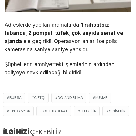
Adreslerde yapılan aramalarda
1 ruhsatsız
tabanca, 2 pompalı tüfek, çok sayıda senet ve
ajanda
ele geçirildi. Operasyon anları ise polis
kamerasına saniye saniye yansıdı.
Şüphelilerin emniyetteki işlemlerinin ardından
adliyeye sevk edileceği bildirildi.
BURSA
ÇIFTÇI
DOLANDIRILMA
KUMAR
OPERASYON
ÖZEL HAREKAT
TEFECILIK
YENIŞEHIR
İLGİNİZİ
ÇEKEBİLİR