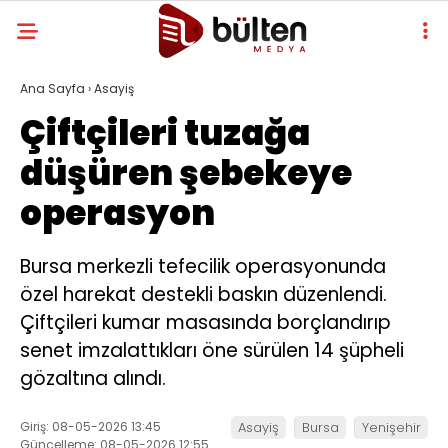
Ana Sayfa
›
Asayiş
Çiftçileri tuzağa
düşüren şebekeye
operasyon
Bursa merkezli tefecilik operasyonunda
özel harekat destekli baskın düzenlendi.
Çiftçileri kumar masasında borçlandırıp
senet imzalattıkları öne sürülen 14 şüpheli
gözaltına alındı.
Giriş: 08-05-2026 13:45
Asayiş
Bursa
Yenişehir
Güncelleme: 08-05-2026 12:55