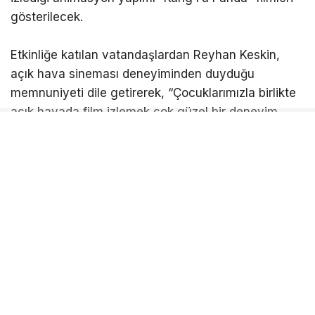
gösterilecek.
Etkinliğe katılan vatandaşlardan Reyhan Keskin,
açık hava sineması deneyiminden duyduğu
memnuniyeti dile getirerek, “Çocuklarımızla birlikte
açık havada film izlemek çok güzel bir deneyim.
Hem eski filmleri yeniden izleme fırsatı buluyoruz
hem de ailece keyifli vakit geçiriyoruz. Patlamış
mısır ikramı da özellikle çocukları çok mutlu etti”
ifadelerini kullandı.