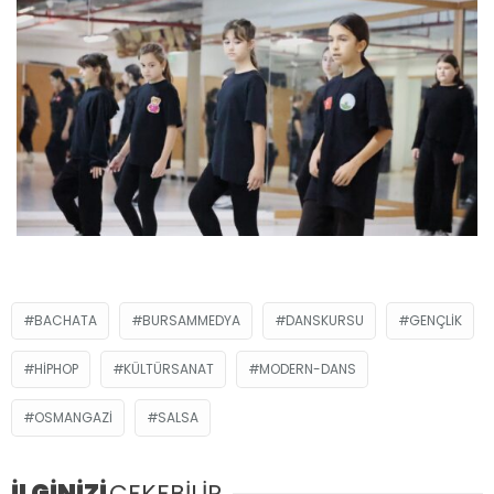
BACHATA
BURSAMMEDYA
DANSKURSU
GENÇLIK
HIPHOP
KÜLTÜRSANAT
MODERN-DANS
OSMANGAZI
SALSA
İLGİNİZİ
ÇEKEBİLİR