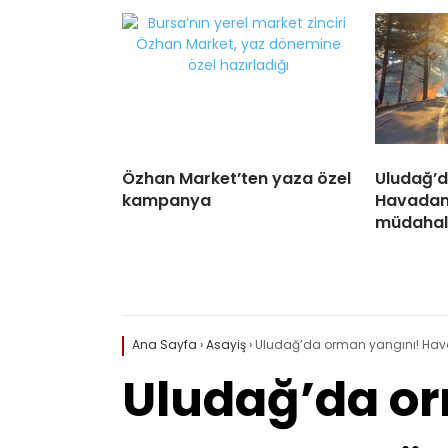
Özhan Market’ten yaza özel
Uludağ’d
kampanya
Havadan
müdahal
Ana Sayfa
›
Asayiş
›
Uludağ’da orman yangını! Ha
Uludağ’da o