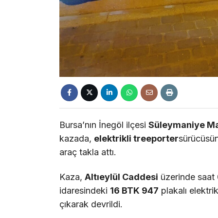
Bursa’nın İnegöl ilçesi
Süleymaniye Ma
kazada,
elektrikli treeporter
sürücüsün
araç takla attı.
Kaza,
Altıeylül Caddesi
üzerinde saat 
idaresindeki
16 BTK 947
plakalı elektri
çıkarak devrildi.