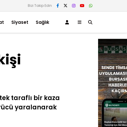
Bizi Takip Edin
at
Siyaset
Sağlık
kişi
tek taraflı bir kaza
ürücü yaralanarak