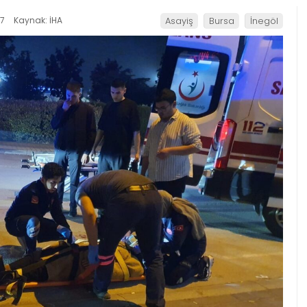
07
Kaynak: İHA
Asayiş
Bursa
İnegöl