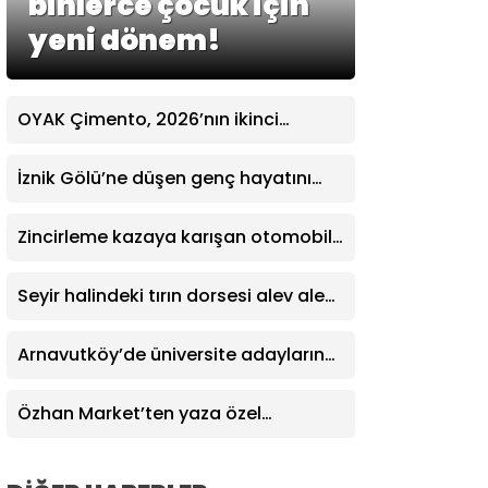
binlerce çocuk için
yeni dönem!
OYAK Çimento, 2026’nın ikinci
çeyreğinde de olumlu performansını
sürdürdü
İznik Gölü’ne düşen genç hayatını
kaybetti, gözyaşlarıyla toprağa
verildi
Zincirleme kazaya karışan otomobil
attı: Araçtan burnu bile kanamadan
çıktı
Seyir halindeki tırın dorsesi alev alev
yandı, faciayı sürücülerin dikkati
önledi
Arnavutköy’de üniversite adaylarına
tercih desteği
Özhan Market’ten yaza özel
kampanya