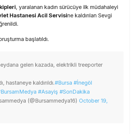
kipleri
, yaralanan kadın sürücüye ilk müdahaleyi
let Hastanesi Acil Servisi
ne kaldırılan Sevgi
renildi.
ruşturma başlatıldı.
eydana gelen kazada, elektrikli treeporter
, hastaneye kaldırıldı.
#Bursa
#İnegöl
#BursamMedya
#Asayiş
#SonDakika
sammedya (@Bursammedya16)
October 19,