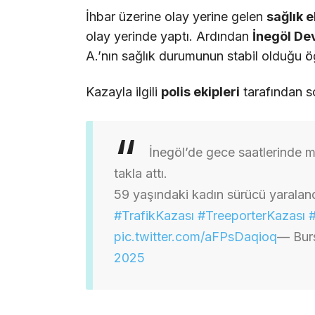
İhbar üzerine olay yerine gelen
sağlık e
olay yerinde yaptı. Ardından
İnegöl Dev
A.’nın sağlık durumunun stabil olduğu öğ
Kazayla ilgili
polis ekipleri
tarafından so
İnegöl’de gece saatlerinde m
takla attı.
59 yaşındaki kadın sürücü yaralandı
#TrafikKazası
#TreeporterKazası
pic.twitter.com/aFPsDaqioq
— Bur
2025