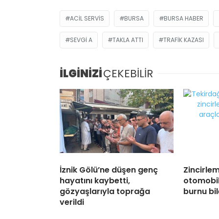
ACIL SERVIS
BURSA
BURSA HABER
SEVGI A
TAKLA ATTI
TRAFIK KAZASI
İLGİNİZİ
ÇEKEBİLİR
İznik Gölü’ne düşen genç
Zincirle
hayatını kaybetti,
otomobil
gözyaşlarıyla toprağa
burnu bi
verildi