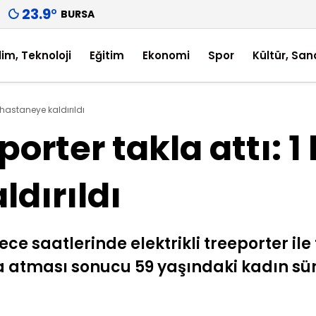
23.9
°
BURSA
lim, Teknoloji
Eğitim
Ekonomi
Spor
Kültür, San
işi hastaneye kaldırıldı
porter takla attı: 1 
dırıldı
ce saatlerinde elektrikli treeporter ile 
a atması sonucu 59 yaşındaki kadın s