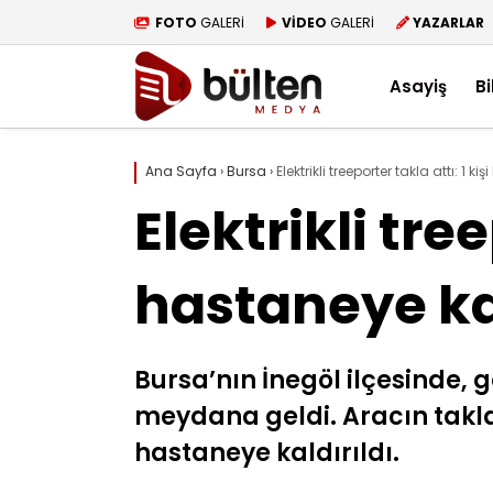
FOTO
GALERİ
VİDEO
GALERİ
YAZARLAR
Asayiş
Bi
Ana Sayfa
›
Bursa
›
Elektrikli treeporter takla attı: 1 k
Elektrikli tree
hastaneye kal
Bursa’nın İnegöl ilçesinde, ge
meydana geldi. Aracın takl
hastaneye kaldırıldı.