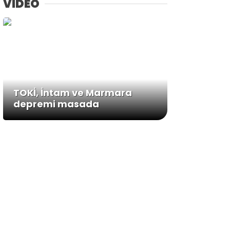
VİDEO
TOKİ, İntam ve Marmara
depremi masada