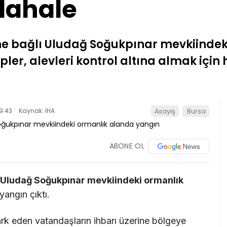
dahale
ne bağlı Uludağ Soğukpınar mevkiinde
kipler, alevleri kontrol altına almak iç
9:43
Kaynak: İHA
Asayiş
Bursa
ABONE OL
Uludağ Soğukpınar mevkiindeki ormanlık
angın çıktı.
rk eden vatandaşların ihbarı üzerine bölgeye