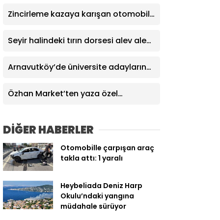
verildi
Zincirleme kazaya karışan otomobil
attı: Araçtan burnu bile kanamadan
çıktı
Seyir halindeki tırın dorsesi alev alev
yandı, faciayı sürücülerin dikkati
önledi
Arnavutköy’de üniversite adaylarına
tercih desteği
Özhan Market’ten yaza özel
kampanya
DİĞER HABERLER
Otomobille çarpışan araç
takla attı: 1 yaralı
Heybeliada Deniz Harp
Okulu’ndaki yangına
müdahale sürüyor