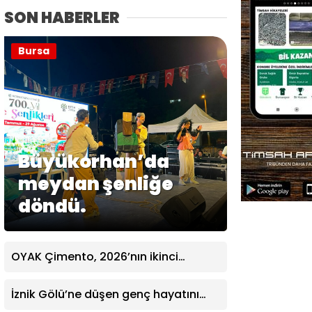
SON HABERLER
Bursa
Büyükorhan’da
meydan şenliğe
döndü.
OYAK Çimento, 2026’nın ikinci
çeyreğinde de olumlu performansını
sürdürdü
İznik Gölü’ne düşen genç hayatını
kaybetti, gözyaşlarıyla toprağa