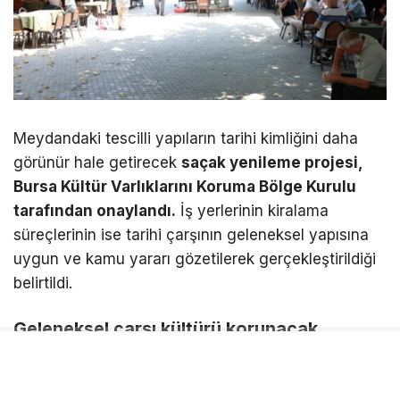
Meydandaki tescilli yapıların tarihi kimliğini daha
görünür hale getirecek
saçak yenileme projesi,
Bursa Kültür Varlıklarını Koruma Bölge Kurulu
tarafından onaylandı.
İş yerlerinin kiralama
süreçlerinin ise tarihi çarşının geleneksel yapısına
uygun ve kamu yararı gözetilerek gerçekleştirildiği
belirtildi.
Geleneksel çarşı kültürü korunacak
Mudanya Belediye Başkanı
Deniz Dalgıç
, Hal
Meydanı’nın kentin hafızasında önemli bir yere