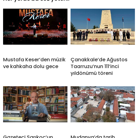
Mustafa Keser’den müzik
Çanakkale’de Ağustos
ve kahkaha dolu gece
Taarruzu’nun 111’inci
yıldönümü töreni
Gazeteci Sarıkoç’un
Mudanya’da tarih