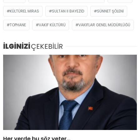
KÜLTÜREL MIRAS
SULTAN II BAYEZID
SÜNNET ŞÖLENI
TOPHANE
VAKIF KÜLTÜRÜ
VAKIFLAR GENEL MÜDÜRLÜĞÜ
İLGİNİZİ
ÇEKEBİLİR
Her yerde bu söz yeter…