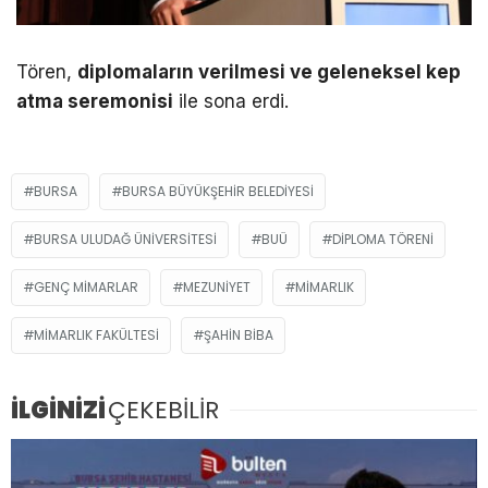
Tören,
diplomaların verilmesi ve geleneksel kep
atma seremonisi
ile sona erdi.
BURSA
BURSA BÜYÜKŞEHIR BELEDIYESI
BURSA ULUDAĞ ÜNIVERSITESI
BUÜ
DIPLOMA TÖRENI
GENÇ MIMARLAR
MEZUNIYET
MIMARLIK
MIMARLIK FAKÜLTESI
ŞAHIN BIBA
İLGİNİZİ
ÇEKEBİLİR