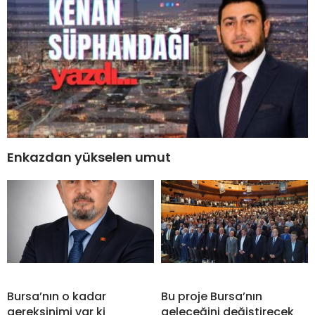
Enkazdan yükselen umut
Bursa’nın o kadar
Bu proje Bursa’nın
gereksinimi var ki
geleceğini değiştirecek