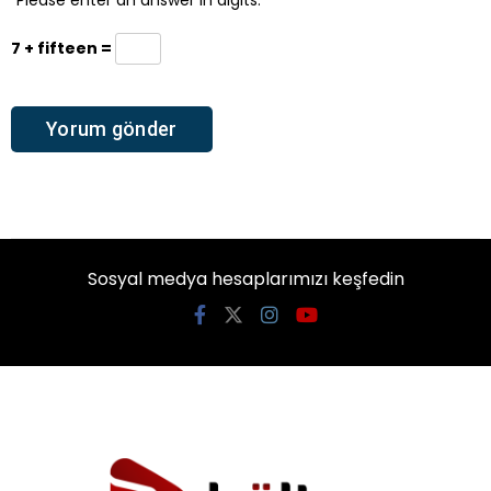
Please enter an answer in digits:
7 + fifteen =
Sosyal medya hesaplarımızı keşfedin