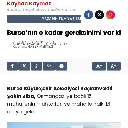
Kayhan Kaymaz
e-posta:
mkayhankaymaz@gmail.com
YAZARIN TÜM YAZILARI
Bursa’nın o kadar gereksinimi var ki
Giriş: 07-08-2026 07:00
Güncelleme: 06-08-2026 19:02
Kaynak: HABER MERKEZI
-
+
Bursa Büyükşehir Belediyesi Başkanvekili
Şahin Biba,
Osmangazi’ye bağlı 15
mahallenin muhtarları ve mahalle halkı bir
araya geldi.