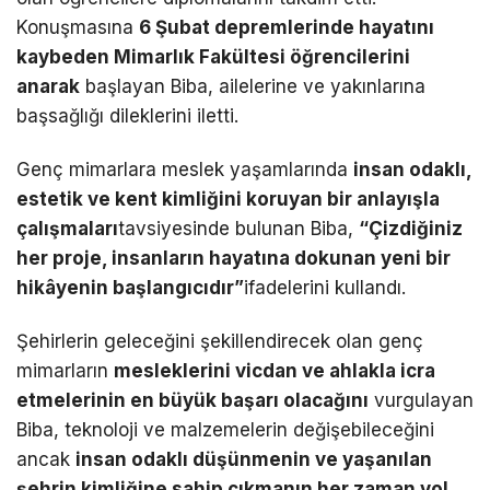
Konuşmasına
6 Şubat depremlerinde hayatını
kaybeden Mimarlık Fakültesi öğrencilerini
anarak
başlayan Biba, ailelerine ve yakınlarına
başsağlığı dileklerini iletti.
Genç mimarlara meslek yaşamlarında
insan odaklı,
estetik ve kent kimliğini koruyan bir anlayışla
çalışmaları
tavsiyesinde bulunan Biba,
“Çizdiğiniz
her proje, insanların hayatına dokunan yeni bir
hikâyenin başlangıcıdır”
ifadelerini kullandı.
Şehirlerin geleceğini şekillendirecek olan genç
mimarların
mesleklerini vicdan ve ahlakla icra
etmelerinin en büyük başarı olacağını
vurgulayan
Biba, teknoloji ve malzemelerin değişebileceğini
ancak
insan odaklı düşünmenin ve yaşanılan
şehrin kimliğine sahip çıkmanın her zaman yol