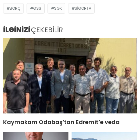
BORÇ
GSS
SGK
SIGORTA
İLGİNİZİ
ÇEKEBİLİR
Kaymakam Odabaş’tan Edremit’e veda