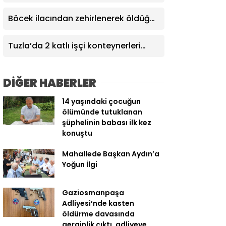
yangın tatbikatı
Böcek ilacından zehirlenerek öldüğü
iddia edilen Yusuf Talha son
yolculuğuna uğurlandı
Tuzla’da 2 katlı işçi konteynerleri
alevlere teslim oldu
DİĞER HABERLER
14 yaşındaki çocuğun
ölümünde tutuklanan
şüphelinin babası ilk kez
konuştu
Mahallede Başkan Aydın’a
Yoğun İlgi
Gaziosmanpaşa
Adliyesi’nde kasten
öldürme davasında
gerginlik çıktı, adliyeye