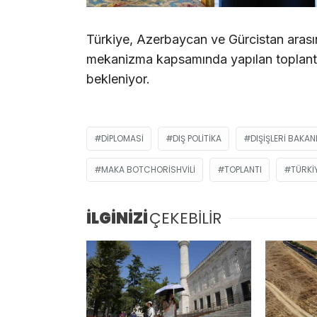
Türkiye, Azerbaycan ve Gürcistan arasın
mekanizma kapsamında yapılan toplantını
bekleniyor.
DIPLOMASI
DIŞ POLITIKA
DIŞIŞLERI BAKAN
MAKA BOTCHORISHVILI
TOPLANTI
TÜRKI
İLGİNİZİ
ÇEKEBİLİR