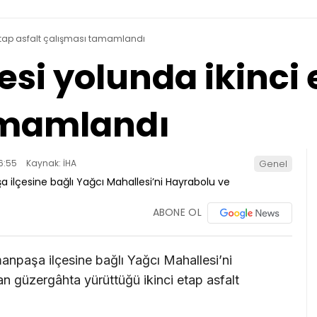
 etap asfalt çalışması tamamlandı
si yolunda ikinci 
amamlandı
6:55
Kaynak: İHA
Genel
ABONE OL
anpaşa ilçesine bağlı Yağcı Mahallesi’ni
n güzergâhta yürüttüğü ikinci etap asfalt