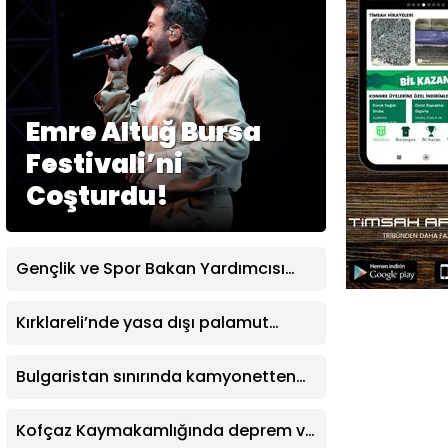
Emre Altuğ Bursa
Festivali’ni
Coşturdu!
Gençlik ve Spor Bakan Yardımcısı
Yerlikaya: “Modern pentatlonumuz
olimpiyatta madalya alacak
Kırklareli’nde yasa dışı palamut
potansiyele geldi”
avcılığına sıkı denetim
Bulgaristan sınırında kamyonetten
500 bin euro değerinde altın ve
sigara çıktı
Kofçaz Kaymakamlığında deprem ve