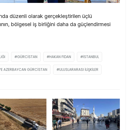
da düzenli olarak gerçekleştirilen üçlü
n, bölgesel iş birliğini daha da güçlendirmesi
LIĞI
GÜRCISTAN
HAKAN FIDAN
İSTANBUL
YE AZERBAYCAN GÜRCISTAN
ULUSLARARASI ILIŞKILER