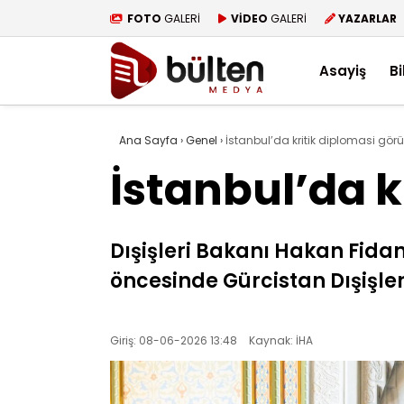
FOTO
GALERİ
VİDEO
GALERİ
YAZARLAR
Asayiş
Bi
Ana Sayfa
›
Genel
›
İstanbul’da kritik diplomasi gör
İstanbul’da k
Dışişleri Bakanı Hakan Fida
öncesinde Gürcistan Dışişler
Giriş: 08-06-2026 13:48
Kaynak: İHA