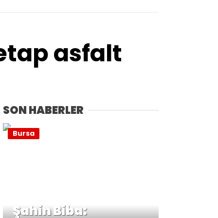
etap asfalt
SON HABERLER
Bursa
Şahin Biba: