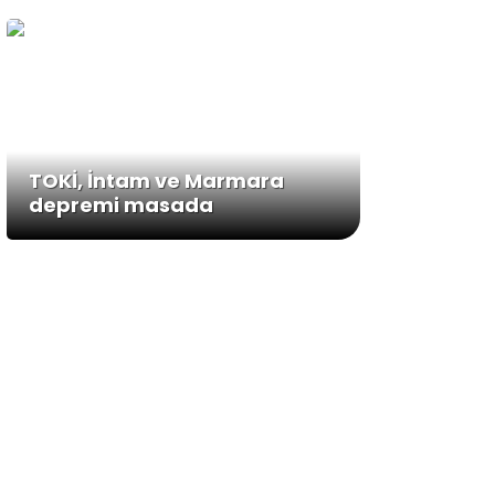
TOKİ, İntam ve Marmara
depremi masada