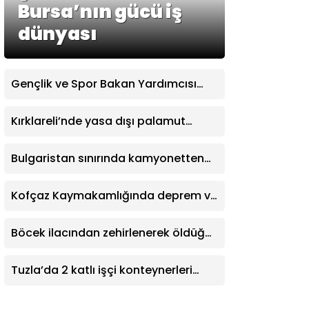
Bursa’nın gücü iş
dünyası
Gençlik ve Spor Bakan Yardımcısı
Yerlikaya: “Modern pentatlonumuz
olimpiyatta madalya alacak
Kırklareli’nde yasa dışı palamut
potansiyele geldi”
avcılığına sıkı denetim
Bulgaristan sınırında kamyonetten
500 bin euro değerinde altın ve
sigara çıktı
Kofçaz Kaymakamlığında deprem ve
yangın tatbikatı
Böcek ilacından zehirlenerek öldüğü
iddia edilen Yusuf Talha son
yolculuğuna uğurlandı
Tuzla’da 2 katlı işçi konteynerleri
alevlere teslim oldu