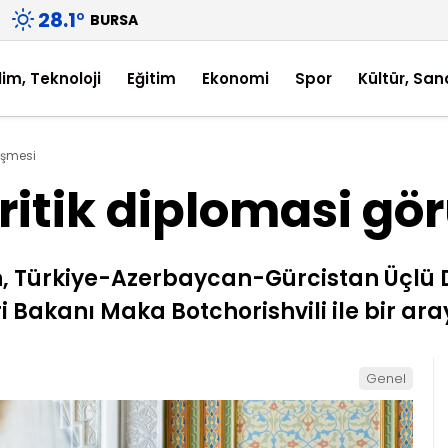
28.1
°
BURSA
lim, Teknoloji
Eğitim
Ekonomi
Spor
Kültür, San
üşmesi
ritik diplomasi g
n, Türkiye-Azerbaycan-Gürcistan Üçlü Dı
i Bakanı Maka Botchorishvili ile bir ara
Genel