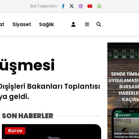
Bizi Takip Edin
at
Siyaset
Sağlık
örüşmesi
şişleri Bakanları Toplantısı
ya geldi.
SON HABERLER
Bursa