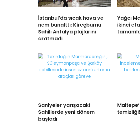
İstanbul’da sıcak hava ve
Yağcı Ma
nem bunalttı: Kireçburnu
ikinci et
Sahili Antalya plajlarını
tamamla
aratmadı
Saniyeler yarışacak!
Maltepe’
Sahillerde yeni dönem
temizliği
başladı