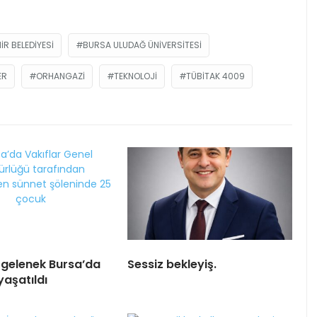
R BELEDIYESI
BURSA ULUDAĞ ÜNIVERSITESI
ER
ORHANGAZI
TEKNOLOJI
TÜBİTAK 4009
k gelenek Bursa’da
Sessiz bekleyiş.
yaşatıldı