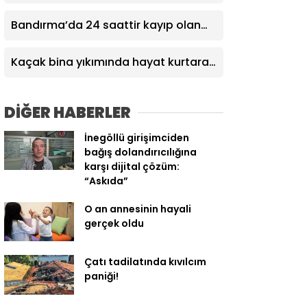
Keles’te yaşandı
Bandırma’da 24 saattir kayıp olan
gençten acı haber
Kaçak bina yıkımında hayat kurtaran
müdahale
DİĞER HABERLER
İnegöllü girişimciden
bağış dolandırıcılığına
karşı dijital çözüm:
“Askıda”
O an annesinin hayali
gerçek oldu
Çatı tadilatında kıvılcım
paniği!