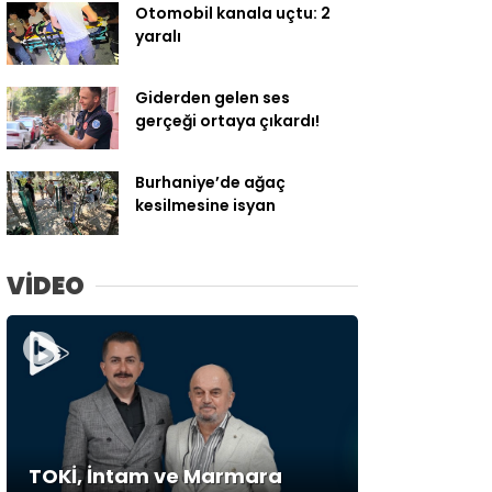
Otomobil kanala uçtu: 2
yaralı
Giderden gelen ses
gerçeği ortaya çıkardı!
Burhaniye’de ağaç
kesilmesine isyan
VİDEO
TOKİ, İntam ve Marmara