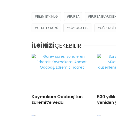
BILIM ETKINLIĞI
BURSA
BURSA BÜYÜKŞEHI
GEDELEK KÖYÜ
KÖY OKULLARI
ÖĞRENCIL
İLGİNİZİ
ÇEKEBİLİR
Kaymakam Odabaş’tan
530 yıllı
Edremit’e veda
yeniden 