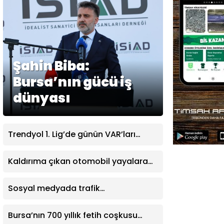
Şahin Biba:
Bursa’nın gücü iş
dünyası
Trendyol 1. Lig’de günün VAR’ları
açıklandı
Kaldırıma çıkan otomobil yayalara
çarptı: 2 yaralı
Sosyal medyada trafik
magandalığını özendirdi,
ehliyetinden oldu: 72 bin lira ceza
Bursa’nın 700 yıllık fetih coşkusu