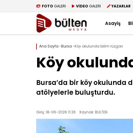
FOTO
GALERİ
VİDEO
GALERİ
YAZARLAR
Asayiş
Bi
Ana Sayfa
›
Bursa
›
Köy okulunda bilim rüzgarı
Köy okulunda
Bursa’da bir köy okulunda düz
atölyelerle buluşturdu.
Giriş: 18-06-2026 11:26
Kaynak: BULTEN