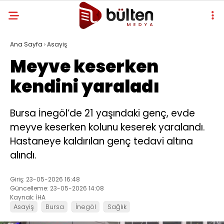
Ana Sayfa
›
Asayiş
Meyve keserken
kendini yaraladı
Bursa İnegöl’de 21 yaşındaki genç, evde
meyve keserken kolunu keserek yaralandı.
Hastaneye kaldırılan genç tedavi altına
alındı.
Giriş: 23-05-2026 16:48
Güncelleme: 23-05-2026 14:08
Kaynak: İHA
Asayiş
Bursa
İnegöl
Sağlık