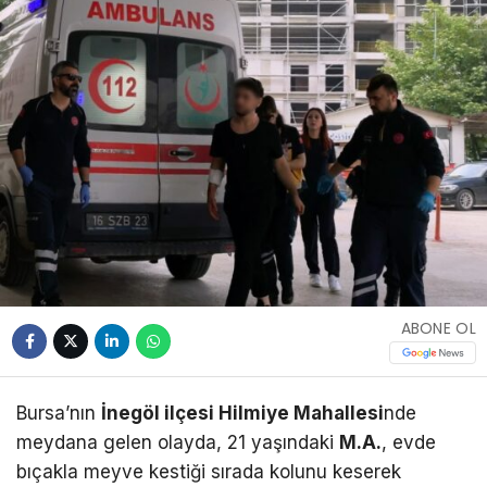
ABONE OL
Bursa’nın
İnegöl ilçesi Hilmiye Mahallesi
nde
meydana gelen olayda, 21 yaşındaki
M.A.
, evde
bıçakla meyve kestiği sırada kolunu keserek