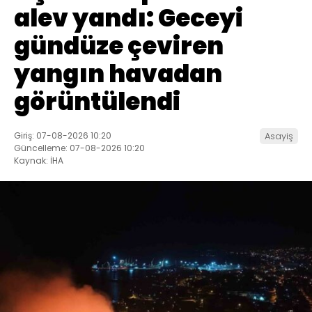
alev yandı: Geceyi
gündüze çeviren
yangın havadan
görüntülendi
Giriş: 07-08-2026 10:20
Asayiş
Güncelleme: 07-08-2026 10:20
Kaynak: İHA