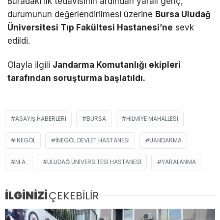
Buradaki ilk tedavisinin ardından yaralı genç,
durumunun değerlendirilmesi üzerine
Bursa Uludağ
Üniversitesi Tıp Fakültesi Hastanesi’ne
sevk
edildi.
Olayla ilgili
Jandarma Komutanlığı ekipleri
tarafından soruşturma başlatıldı.
ASAYIŞ HABERLERI
BURSA
HILMIYE MAHALLESI
İNEGÖL
İNEGÖL DEVLET HASTANESI
JANDARMA
M.A.
ULUDAĞ ÜNIVERSITESI HASTANESI
YARALANMA
İLGİNİZİ
ÇEKEBİLİR