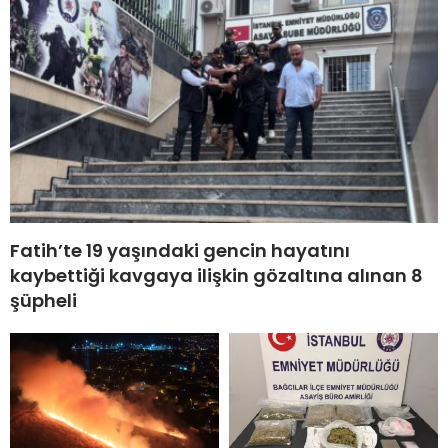
Fatih’te 19 yaşındaki gencin hayatını
kaybettiği kavgaya ilişkin gözaltına alınan 8
şüpheli