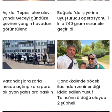
Aşıklar Tepesi alev alev
Bağcılar’da iş yerine
yandı: Geceyi gündüze
uyuşturucu operasyonu: 1
çeviren yangın havadan
kilo 740 gram esrar ele
görüntülendi
geçirildi
Vatandaşlara zorla
Çanakkale’de böcek
hesap açtırıp kara para
ilacından zehirlendiği
aklayan şahıslara baskın
iddia edilen Yusuf
Talha’nın öldüğü olayda
2 şüpheli