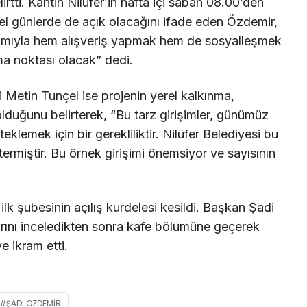
lirtti. Kantin Nilüfer’in hafta içi sabah 08.00’den
el günlerde de açık olacağını ifade eden Özdemir,
ortamıyla hem alışveriş yapmak hem de sosyalleşmek
ma noktası olacak” dedi.
Metin Tunçel ise projenin yerel kalkınma,
duğunu belirterek, “Bu tarz girişimler, günümüz
klemek için bir gerekliliktir. Nilüfer Belediyesi bu
ermiştir. Bu örnek girişimi önemsiyor ve sayısının
ilk şubesinin açılış kurdelesi kesildi. Başkan Şadi
arını inceledikten sonra kafe bölümüne geçerek
e ikram etti.
ŞADI ÖZDEMIR