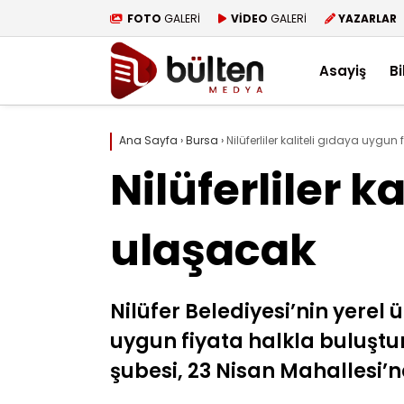
FOTO
GALERİ
VİDEO
GALERİ
YAZARLAR
Asayiş
Bi
Ana Sayfa
›
Bursa
›
Nilüferliler kaliteli gıdaya uygun
Nilüferliler k
ulaşacak
Nilüfer Belediyesi’nin yerel 
uygun fiyata halkla buluşturm
şubesi, 23 Nisan Mahallesi’n