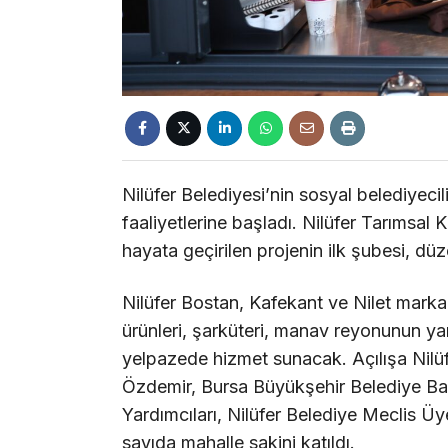
Nilüfer Belediyesi’nin sosyal belediyecil
faaliyetlerine başladı. Nilüfer Tarımsal
hayata geçirilen projenin ilk şubesi, dü
Nilüfer Bostan, Kafekant ve Nilet markala
ürünleri, şarküteri, manav reyonunun yan
yelpazede hizmet sunacak. Açılışa Nilü
Özdemir, Bursa Büyükşehir Belediye Baş
Yardımcıları, Nilüfer Belediye Meclis Üyel
sayıda mahalle sakini katıldı.