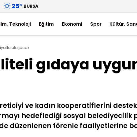
25
°
BURSA
lim, Teknoloji
Eğitim
Ekonomi
Spor
Kültür, San
 fiyatla ulaşacak
aliteli gıdaya uygu
üreticiyi ve kadın kooperatiflerini destek
ayı hedeflediği sosyal belediyecilik pr
de düzenlenen törenle faaliyetlerine b