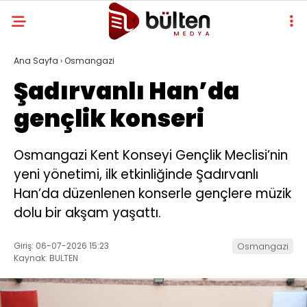
Ana Sayfa
›
Osmangazi
Şadırvanlı Han’da
gençlik konseri
Osmangazi Kent Konseyi Gençlik Meclisi’nin
yeni yönetimi, ilk etkinliğinde Şadırvanlı
Han’da düzenlenen konserle gençlere müzik
dolu bir akşam yaşattı.
Giriş: 06-07-2026 15:23
Osmangazi
Kaynak: BULTEN