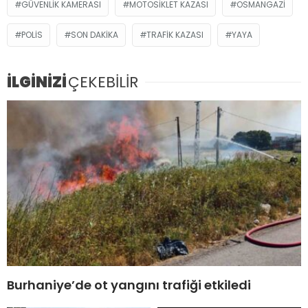
GÜVENLIK KAMERASI
MOTOSIKLET KAZASI
OSMANGAZI
POLIS
SON DAKIKA
TRAFIK KAZASI
YAYA
İLGİNİZİ
ÇEKEBİLİR
Burhaniye’de ot yangını trafiği etkiledi