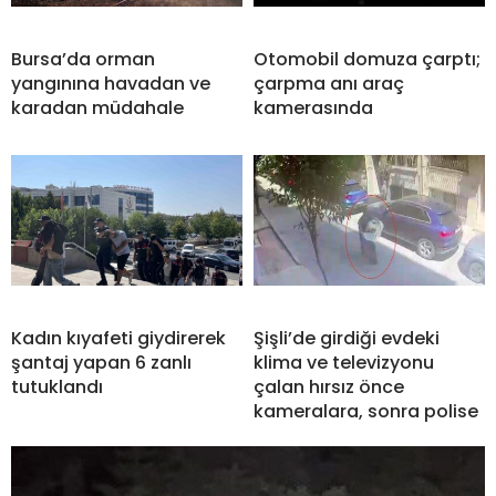
Bursa’da orman
Otomobil domuza çarptı;
yangınına havadan ve
çarpma anı araç
karadan müdahale
kamerasında
Kadın kıyafeti giydirerek
Şişli’de girdiği evdeki
şantaj yapan 6 zanlı
klima ve televizyonu
tutuklandı
çalan hırsız önce
kameralara, sonra polise