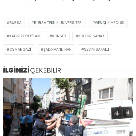
BURSA
BURSA TEKNIK ÜNIVERSITESI
GENÇLIK MECLISI
KADIR ZOROĞLAN
KONSER
KÜLTÜR SANAT
OSMANGAZI
ŞADIRVANLI HAN
SEVIM SAKALLI
İLGİNİZİ
ÇEKEBİLİR