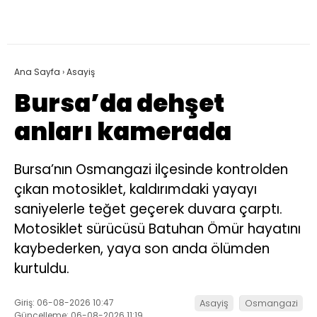
Ana Sayfa
›
Asayiş
Bursa’da dehşet
anları kamerada
Bursa’nın Osmangazi ilçesinde kontrolden
çıkan motosiklet, kaldırımdaki yayayı
saniyelerle teğet geçerek duvara çarptı.
Motosiklet sürücüsü Batuhan Ömür hayatını
kaybederken, yaya son anda ölümden
kurtuldu.
Giriş: 06-08-2026 10:47
Asayiş
Osmangazi
Güncelleme: 06-08-2026 11:19