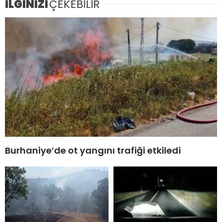
İLGİNİZİ
ÇEKEBİLİR
Burhaniye’de ot yangını trafiği etkiledi