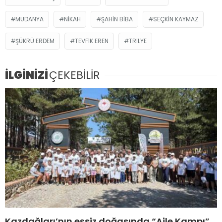
MUDANYA
NIKAH
ŞAHIN BIBA
SEÇKIN KAYMAZ
ŞÜKRÜ ERDEM
TEVFIK EREN
TRILYE
İLGİNİZİ
ÇEKEBİLİR
Kazdağları’nın eşsiz doğasında “Aile Kampı”