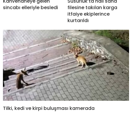
Kahvehaneye gelen
Susurluk’ta halı saha
sincabı elleriyle besledi
filesine takılan karga
itfaiye ekiplerince
kurtarıldı
Tilki, kedi ve kirpi buluşması kamerada