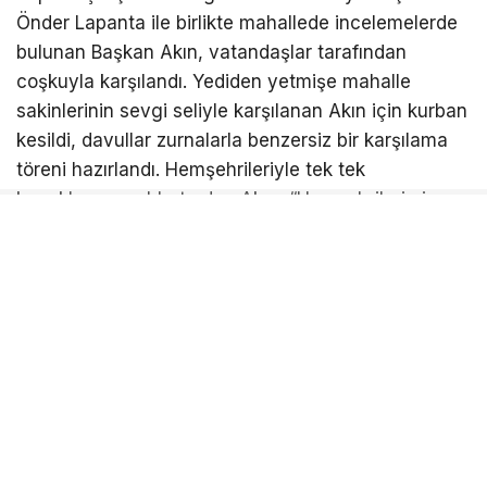
Önder Lapanta ile birlikte mahallede incelemelerde
bulunan Başkan Akın, vatandaşlar tarafından
coşkuyla karşılandı. Yediden yetmişe mahalle
sakinlerinin sevgi seliyle karşılanan Akın için kurban
kesildi, davullar zurnalarla benzersiz bir karşılama
töreni hazırlandı. Hemşehrileriyle tek tek
kucaklaşan, sohbet eden Akın, “Hemşehrilerimin
memnuniyeti, yüzlerindeki tebessüm benim en
büyük motivasyonum” dedi.
“Kalıcı yatırımlar yapıyor, makyaj yapmıyoruz”
İvrindi Belediye Başkanı Önder Lapanta ile istişare
ederek, birlik ve beraberlik içinde çalışmalar
gerçekleştirdiklerini dile getiren Balıkesir Büyükşehir
Belediye Başkanı Ahmet Akın, “Biz yapacağımız her