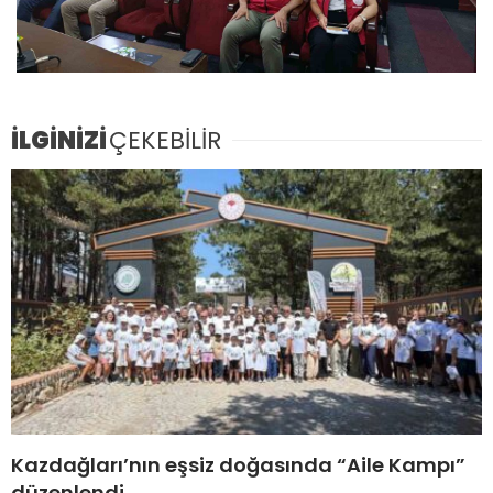
İLGİNİZİ
ÇEKEBİLİR
Kazdağları’nın eşsiz doğasında “Aile Kampı”
düzenlendi