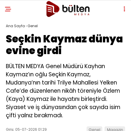
Ana Sayfa
›
Genel
Seçkin Kaymaz dünya
evine girdi
BÜLTEN MEDYA Genel Müdürü Kayhan
Kaymaz’ın oğlu Seçkin Kaymaz,
Mudanya’nın tarihi Trilye Mahallesi Yelken
Cafe’de düzenlenen nikâh töreniyle Özlem
(Kaya) Kaymaz ile hayatını birleştirdi.
Siyaset ve iş dünyasından çok sayıda isim
çifti yalnız bırakmadı.
Giriş: 05-07-2026 01:29
Genel
Magazin