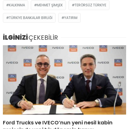
KALKINMA
MEHMET ŞIMŞEK
TERÖRSÜZ TÜRKIYE
TÜRKIYE BANKALAR BIRLIĞI
YATIRIM
İLGİNİZİ
ÇEKEBİLİR
Ford Trucks ve IVECO’nun yeni nesil kabin