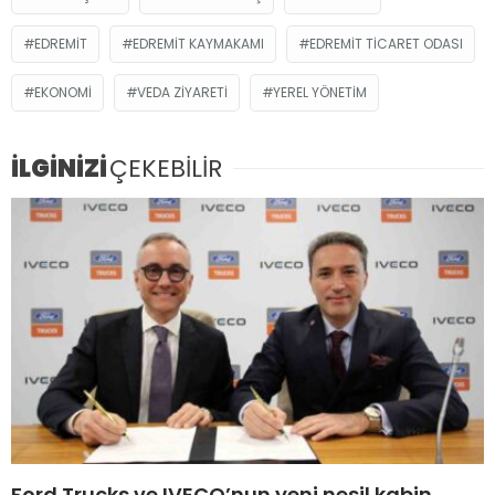
EDREMIT
EDREMIT KAYMAKAMI
EDREMIT TICARET ODASI
EKONOMI
VEDA ZIYARETI
YEREL YÖNETIM
İLGİNİZİ
ÇEKEBİLİR
Ford Trucks ve IVECO’nun yeni nesil kabin