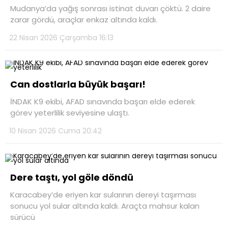
Mudanya’da yağış sonrası istinat duvarı çöktü. 2 daire
zarar gördü, araçlar enkaz altında kaldı.
22 Nisan 2026 Çarşamba 16:13
Can dostlarla büyük başarı!
İNDAK K9 ekibi, AFAD sınavında başarı elde ederek
görev yeterlilik seviyesine ulaştı.
10 Nisan 2026 Cuma 20:42
Dere taştı, yol göle döndü
Karacabey’de eriyen kar sularının dereyi taşırması
sonucu yol sular altında kaldı. Araçta mahsur kalan
sürücü