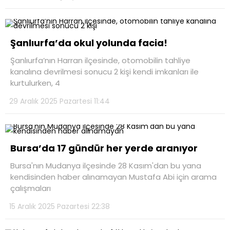
Şanlıurfa’da okul yolunda facia!
Şanlıurfa’nın Harran ilçesinde, otomobilin tahliye
kanalına devrilmesi sonucu 2 kişi kendi imkanları ile
kurtulurken, 4
29 Aralık 2025 Pazartesi 11:44
Bursa’da 17 gündür her yerde aranıyor
Bursa'nın Mudanya ilçesinde 28 Kasım'dan bu yana
kendisinden haber alınamayan Mustafa Abi için arama
çalışmaları
15 Aralık 2025 Pazartesi 22:38