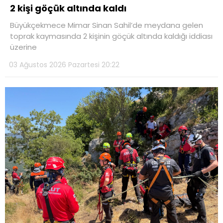
2 kişi göçük altında kaldı
Büyükçekmece Mimar Sinan Sahil’de meydana gelen
toprak kaymasında 2 kişinin göçük altında kaldığı iddiası
üzerine
WhatsApp İhbar
03 Ağustos 2026 Pazartesi 20:22
Hattı
Facebook
Instagram
Youtube