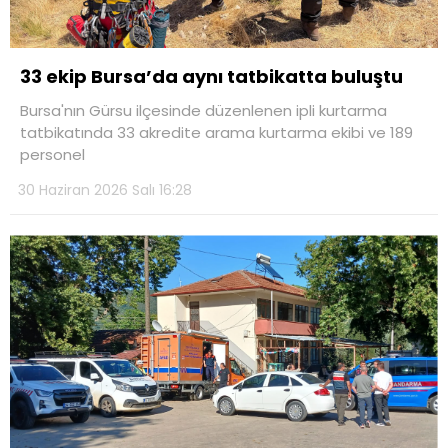
33 ekip Bursa’da aynı tatbikatta buluştu
Bursa'nın Gürsu ilçesinde düzenlenen ipli kurtarma
tatbikatında 33 akredite arama kurtarma ekibi ve 189
personel
30 Haziran 2026 Salı 16:28