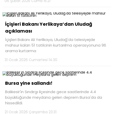
06 Şubat 2026 Cuma 15:21
İçişleri Bakanı Yerlikaya’dan Uludağ
açıklaması
İçişleri Bakanı Ali Yerlikaya, Uludağ'da telesiyejde
mahsur kalan 51 tatilcinin kurtarılma operasyonuna 96
arama kurtarma
31 Ocak 2026 Cumartesi 14:30
Bursa yine sallandı!
Balıkesir'in Sındırgı ilçesinde gece saatlerinde 4.4
büyüklüğünde meydana gelen deprem Bursa'da da
hissedildi.
21 Ocak 2026 Çarşamba 23:31