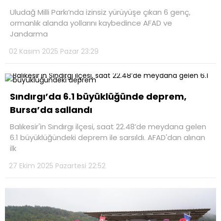
Uludağ Milli Parkı’nda izinsiz yürüyüşe çıkan 6 genç,
ormanlık alanda yollarını kaybedince AFAD ve
Jandarma
02 Kasım 2025 Pazar 23:29
Sındırgı’da 6.1 büyüklüğünde deprem,
Bursa’da sallandı
Balıkesir'in Sındırgı ilçesi, saat 22.48’de meydana gelen
6.1 büyüklüğündeki deprem ile sarsıldı. AFAD'dan alınan
ilk
27 Ekim 2025 Pazartesi 22:52