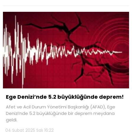
Ege Denizi’nde 5.2 büyüklüğünde deprem!
Afet ve Acil Durum Yönetimi Başkanlığı (AFAD), Ege
Denizi’nde 5.2 büyüklüğünde bir deprem meydana
geldi.
04 Şubat 2025 Salı 16:22