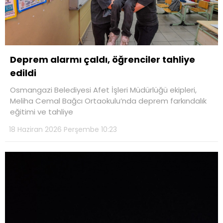
Deprem alarmı çaldı, öğrenciler tahliye
edildi
Osmangazi Belediyesi Afet İşleri Müdürlüğü ekipleri,
Meliha Cemal Bağcı Ortaokulu’nda deprem farkındalık
eğitimi ve tahliye
18 Haziran 2026 Perşembe 10:23