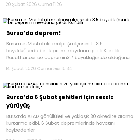
20 Şubat 2026 Cuma 11:26
Bursa’da deprem!
Bursa'nın Mustafakemalpaşa ilçesinde 3.5
büyüklüğünde bir deprem meydana geldi. Kandilli
Rasathanesi ise depremin3.7 büyüklüğünde olduğunu
14 Şubat 2026 Cumartesi 16:34
Bursa’da 6 Şubat şehitleri için sessiz
yürüyüş
Bursa’da AFAD gönüllüleri ve yaklaşık 30 akredite arama
kurtarma ekibi, 6 Şubat depremlerinde hayatını
kaybedenler