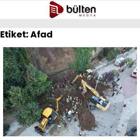
28.1
°
BURSA
Etiket:
Afad
GALERİ
VİDEO
YAZARLAR
ASAYIŞ
BILIM, TEKNOLOJI
EĞITIM
EKONOMI
SPOR
KÜLTÜR, SANAT
SIYASET
SAĞLIK