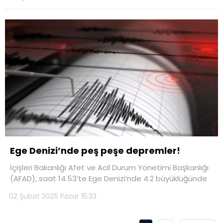
Ege Denizi’nde peş peşe depremler!
İçişleri Bakanlığı Afet ve Acil Durum Yönetimi Başkanlığı
(AFAD), saat 14.53’te Ege Denizi’nde 4.2 büyüklüğünde
02 Şubat 2025 Pazar 15:33