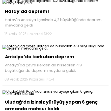
Hatay’da deprem!
Hatay'ın Antakya ilçesinde 4,2 büyüklüğünde deprem
meydana geldi.
15 Aralık 2025 Pazartesi 13:22
Antalya’da korkutan deprem
Antalya'da çevre illerden de hissedilen 4.9
büyüklüğünde deprem meydana geldi.
08 Aralık 2025 Pazartesi 14:54
Uludağ’da izinsiz yürüyüş yapan 6 genç
ormanda mahsur kaldı