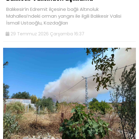
Balıkesir’in Edremit ilçesine bağlı Altınoluk
Mahallesi’ndeki orman yangını ile ilgili Balıkesir Valisi
İsmail Ustaoğlu, Kazdağları
29 Temmuz 2026 Çarşamba 16:37