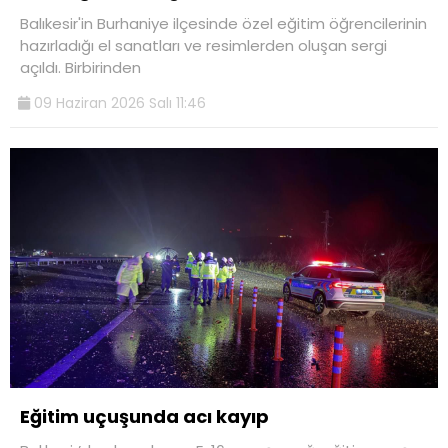
Balıkesir'in Burhaniye ilçesinde özel eğitim öğrencilerinin
hazırladığı el sanatları ve resimlerden oluşan sergi
açıldı. Birbirinden
09 Haziran 2026 Salı 11:46
Eğitim uçuşunda acı kayıp