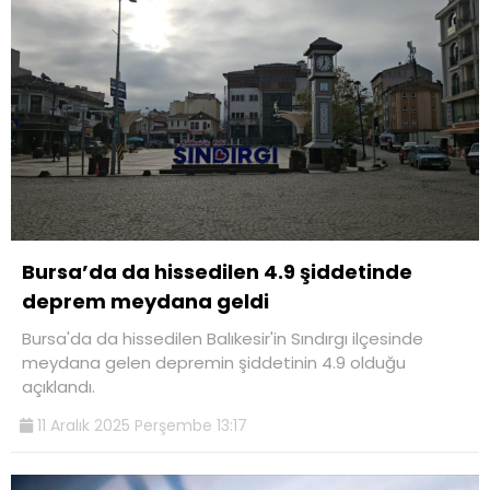
Bursa’da da hissedilen 4.9 şiddetinde
deprem meydana geldi
Bursa'da da hissedilen Balıkesir'in Sındırgı ilçesinde
meydana gelen depremin şiddetinin 4.9 olduğu
açıklandı.
11 Aralık 2025 Perşembe 13:17