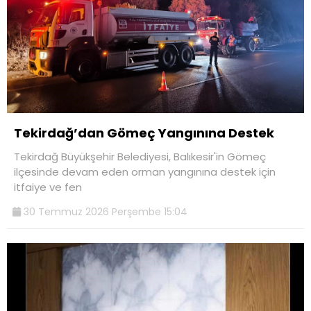
Tekirdağ’dan Gömeç Yangınına Destek
Tekirdağ Büyükşehir Belediyesi, Balıkesir'in Gömeç
ilçesinde devam eden orman yangınına destek için
itfaiye ve fen
30 Temmuz 2026 Perşembe 15:04