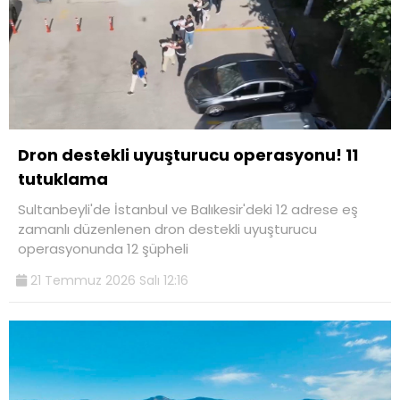
Dron destekli uyuşturucu operasyonu! 11
tutuklama
Sultanbeyli'de İstanbul ve Balıkesir'deki 12 adrese eş
zamanlı düzenlenen dron destekli uyuşturucu
operasyonunda 12 şüpheli
21 Temmuz 2026 Salı 12:16