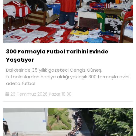
300 Formayla Futbol Tarihini Evinde
Yaşatıyor
Balıkesir'de 35 yıllık gazeteci Cengiz Güneş,
futbolculardan hediye aldığı yaklaşık 300 formayla evini
adeta futbol
26 Temmuz 2026 Pazar 18:30