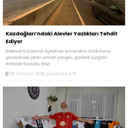
Kazdağları’ndaki Alevler Yazlıkları Tehdit
Ediyor
Balıkesir'in Edremit ilçesinde Antandros Antik Kenti
çevresinde çıkan orman yangını, şiddetli rüzgarın
etkisiyle büyüdü. Bazı
29 Temmuz 2026 Çarşamba 15:16