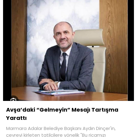
Avşa’daki “Gelmeyin” Mesajı Tartışma
Yarattı
Marmara Adalar Belediye Başkanı Aydın Dinçer'in,
çevreyi kirleten tatilcilere yönelik "Bu ricamızı