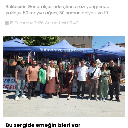
Balıkesir’in Gönen ilçesinde çıkan arazi yangınında
yaklaşık 50 meyve ağacı, 50 saman balyası ve 10
18 Temmuz 2026 Cumartesi 09:42
Bu sergide emeğin izleri var