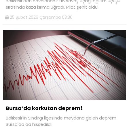
Balıkesir’den havalanan F-16 savaş uçağı eğitim uçuşu
sırasında kaza kırıma uğradı. Pilot şehit oldu.
25 Şubat 2026 Çarşamba 03:30
Bursa’da korkutan deprem!
Balıkesir'in Sındırgı ilçesinde meydana gelen deprem
Bursa'da da hissedildi.