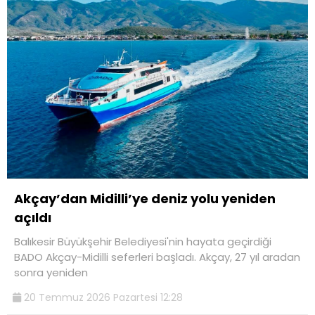
Akçay’dan Midilli’ye deniz yolu yeniden
açıldı
Balıkesir Büyükşehir Belediyesi'nin hayata geçirdiği
BADO Akçay-Midilli seferleri başladı. Akçay, 27 yıl aradan
sonra yeniden
20 Temmuz 2026 Pazartesi 12:28