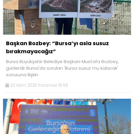
Başkan Bozbey: “Bursa’yı asla susuz
bırakmayacağız”
Bursa Büyükşehir Belediye Başkanı Mustafa Bozbey,
günlerdir Bursa'da sorulan 'Bursa susuz mu kalacak'
sorusuna ilişkin
20 Ekim 2025 Pazartesi 16:56