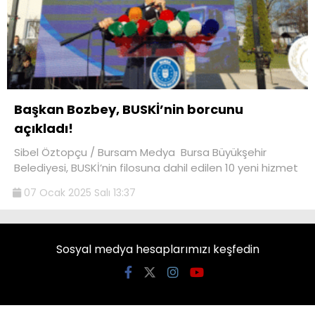
Başkan Bozbey, BUSKİ’nin borcunu
açıkladı!
Sibel Öztopçu / Bursam Medya Bursa Büyükşehir
Belediyesi, BUSKİ’nin filosuna dahil edilen 10 yeni hizmet
07 Ocak 2025 Salı 13:37
Sosyal medya hesaplarımızı keşfedin