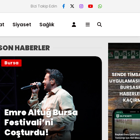
Bizi Takip Edin
at
Siyaset
Sağlık
SON HABERLER
Bursa
Emre Altuğ Bursa
Festivali’ni
Coşturdu!