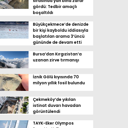
sırasında yan bina zarar
gördü: Tedbir amaçlı
boşaltıldı
Büyükçekmece’de denizde
bir kişi kayboldu iddiasıyla
başlatılan arama 3’üncü
gününde de devam etti
Bursa’dan Kırgızistan’a
uzanan zirve tırmanışı
İznik Gölü kıyısında 70
milyon yıllık fosil bulundu
Çekmeköy’de yıkılan
istinat duvarı havadan
görüntülendi
TAYK-Eker Olympos