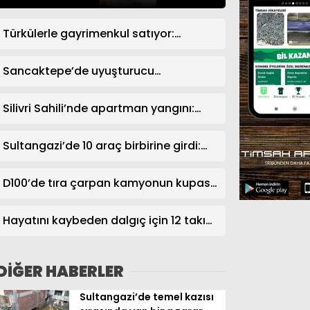
Türkülerle gayrimenkul satıyor:
İstanbul’da emlakçının ilginç
pazarlama yöntemi ilgi görüyor
Sancaktepe’de uyuşturucu
operasyonu: 191,70 gram uyuşturucu
ele geçirildi
Silivri Sahili’nde apartman yangını:
Mahsur kalanlar balkonlardan
kurtarıldı
Sultangazi’de 10 araç birbirine girdi:
Trafik yoğunluğu havadan
görüntülendi
D100’de tıra çarpan kamyonun kupası
ezildi: Sürücü sıkıştı
Hayatını kaybeden dalgıç için 12 takım
sahaya çıktı
DİĞER HABERLER
Sultangazi’de temel kazısı