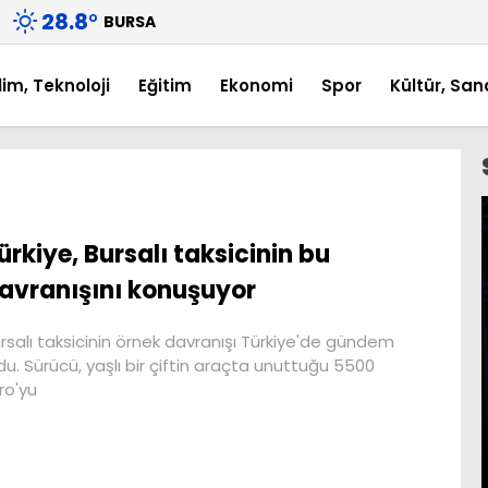
28.8
°
BURSA
lim, Teknoloji
Eğitim
Ekonomi
Spor
Kültür, San
ürkiye, Bursalı taksicinin bu
avranışını konuşuyor
rsalı taksicinin örnek davranışı Türkiye'de gündem
du. Sürücü, yaşlı bir çiftin araçta unuttuğu 5500
ro'yu