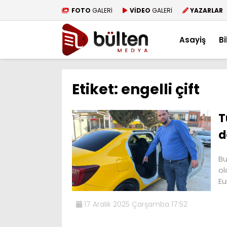
FOTO
GALERİ
VİDEO
GALERİ
YAZARLAR
Asayiş
Bi
Etiket:
engelli çift
T
d
Bu
ol
Eu
17 Aralık 2025 Çarşamba 17:52