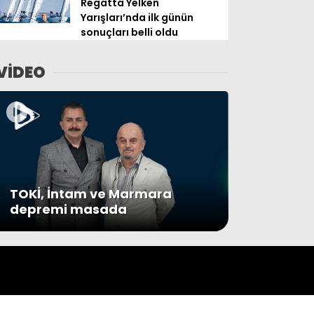
Regatta Yelken
Yarışları’nda ilk günün
sonuçları belli oldu
VİDEO
TOKİ, İntam ve Marmara
depremi masada