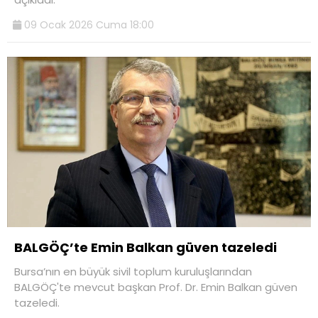
09 Ocak 2026 Cuma 18:00
BALGÖÇ’te Emin Balkan güven tazeledi
Bursa’nın en büyük sivil toplum kuruluşlarından
BALGÖÇ'te mevcut başkan Prof. Dr. Emin Balkan güven
tazeledi.