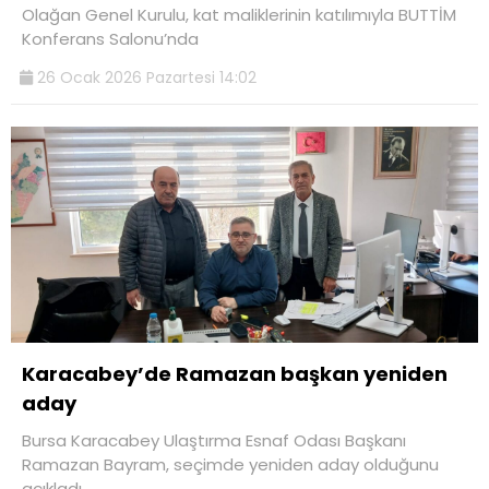
Olağan Genel Kurulu, kat maliklerinin katılımıyla BUTTİM
Konferans Salonu’nda
26 Ocak 2026 Pazartesi 14:02
Karacabey’de Ramazan başkan yeniden
aday
Bursa Karacabey Ulaştırma Esnaf Odası Başkanı
Ramazan Bayram, seçimde yeniden aday olduğunu
açıkladı.