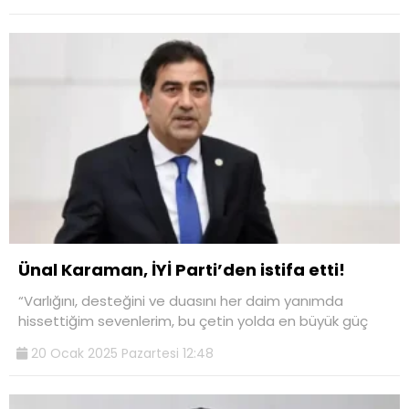
Ünal Karaman, İYİ Parti’den istifa etti!
“Varlığını, desteğini ve duasını her daim yanımda
hissettiğim sevenlerim, bu çetin yolda en büyük güç
20 Ocak 2025 Pazartesi 12:48