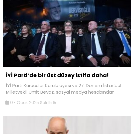
İYİ Parti’de bir üst düzey istifa daha!
İYİ Parti Kurucular Kurulu üyesi ve 27. Dönem İstanbul
Milletvekili Ümit Beyaz, sosyal medya hesabından
07 Ocak 2025 Salı 15:15