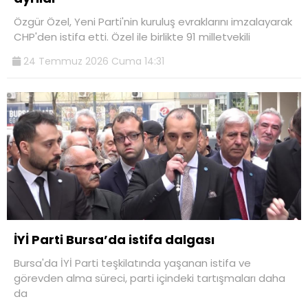
Özgür Özel, Yeni Parti'nin kuruluş evraklarını imzalayarak
CHP'den istifa etti. Özel ile birlikte 91 milletvekili
24 Temmuz 2026 Cuma 14:31
İYİ Parti Bursa’da istifa dalgası
Bursa'da İYİ Parti teşkilatında yaşanan istifa ve
görevden alma süreci, parti içindeki tartışmaları daha
da