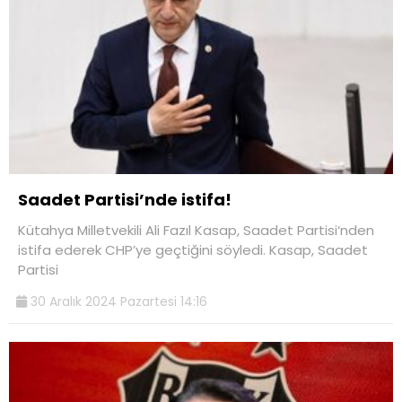
Saadet Partisi’nde istifa!
Kütahya Milletvekili Ali Fazıl Kasap, Saadet Partisi‘nden
istifa ederek CHP’ye geçtiğini söyledi. Kasap, Saadet
Partisi
30 Aralık 2024 Pazartesi 14:16