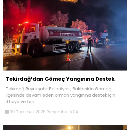
Tekirdağ’dan Gömeç Yangınına Destek
Tekirdağ Büyükşehir Belediyesi, Balıkesir'in Gömeç
ilçesinde devam eden orman yangınına destek için
itfaiye ve fen
30 Temmuz 2026 Perşembe 15:04