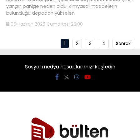
yangın paniğe neden oldu. Kimyasal maddelerin
bulunduğu depodan yükselen
06 Haziran 2026 Cumartesi 20:00
1
2
3
4
Sonraki
Sosyal medya hesaplarımızı keşfedin