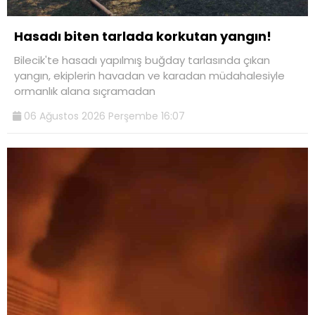
Hasadı biten tarlada korkutan yangın!
Bilecik'te hasadı yapılmış buğday tarlasında çıkan
yangın, ekiplerin havadan ve karadan müdahalesiyle
ormanlık alana sıçramadan
06 Ağustos 2026 Perşembe 16:07