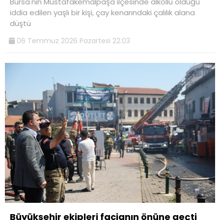
Bursa'nın Mustafakemalpaşa ilçesinde alkollü olduğu
iddia edilen yaşlı bir kişi, çay kenarındaki çalılık alana
düştü
06 Temmuz 2026 Pazartesi 22:03
Büyükşehir ekipleri facianın önüne geçti