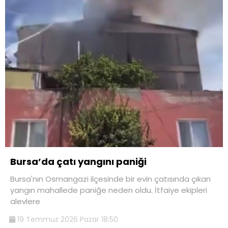
Bursa’da çatı yangını paniği
Bursa'nın Osmangazi ilçesinde bir evin çatısında çıkan
yangın mahallede paniğe neden oldu. İtfaiye ekipleri
alevlere
19 Temmuz 2026 Pazar 18:50