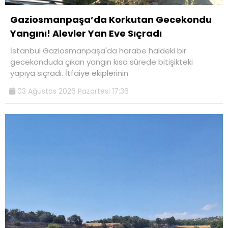
Gaziosmanpaşa’da Korkutan Gecekondu
Yangını! Alevler Yan Eve Sıçradı
İstanbul Gaziosmanpaşa'da harabe haldeki bir
gecekonduda çıkan yangın kısa sürede bitişikteki
yapıya sıçradı. İtfaiye ekiplerinin
03 Ağustos 2026 Pazartesi 17:36