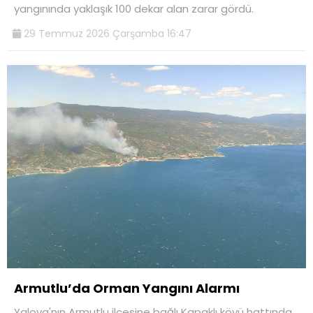
yangınında yaklaşık 100 dekar alan zarar gördü.
29 Temmuz 2026 Çarşamba 16:47
Armutlu’da Orman Yangını Alarmı
Yalova'nın Armutlu ilçesine bağlı Kapaklı köyü hattında