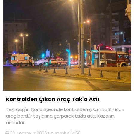
Kontrolden Çıkan Araç Takla Attı
Tekirdağ'ın Çorlu ilçesinde kontrolden çıkan hafif ticari
araç bordür taşlarına çarparak takla attı. Kazanın
ardından
30 Temmuz 2026 Perşembe 14:58