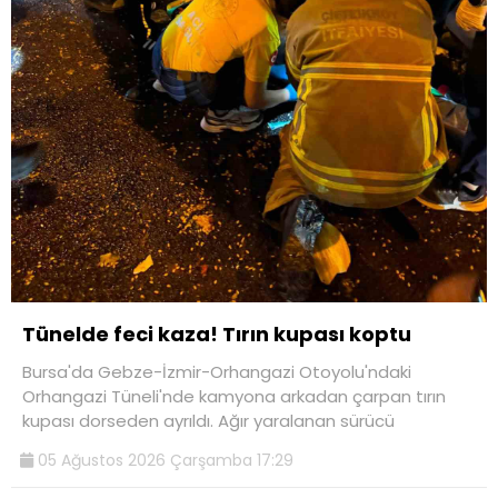
Tünelde feci kaza! Tırın kupası koptu
Bursa'da Gebze-İzmir-Orhangazi Otoyolu'ndaki
Orhangazi Tüneli'nde kamyona arkadan çarpan tırın
kupası dorseden ayrıldı. Ağır yaralanan sürücü
05 Ağustos 2026 Çarşamba 17:29