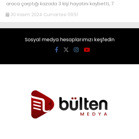
araca çarptığı kazada 3 kişi hayatını kaybetti, 7
30 Kasım 2024 Cumartesi 09:51
Sosyal medya hesaplarımızı keşfedin