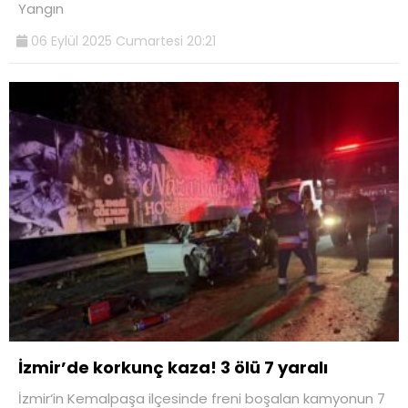
Yangın
06 Eylül 2025 Cumartesi 20:21
İzmir’de korkunç kaza! 3 ölü 7 yaralı
İzmir‘in Kemalpaşa ilçesinde freni boşalan kamyonun 7