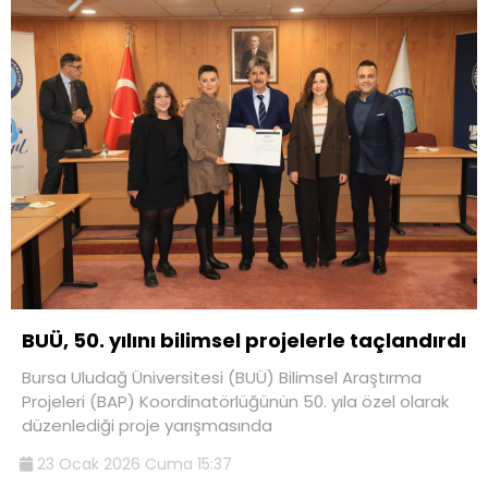
BUÜ, 50. yılını bilimsel projelerle taçlandırdı
Bursa Uludağ Üniversitesi (BUÜ) Bilimsel Araştırma
Projeleri (BAP) Koordinatörlüğünün 50. yıla özel olarak
düzenlediği proje yarışmasında
23 Ocak 2026 Cuma 15:37