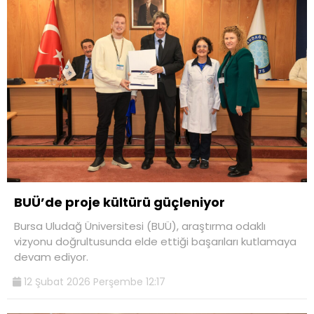
BUÜ’de proje kültürü güçleniyor
Bursa Uludağ Üniversitesi (BUÜ), araştırma odaklı
vizyonu doğrultusunda elde ettiği başarıları kutlamaya
devam ediyor.
12 Şubat 2026 Perşembe 12:17