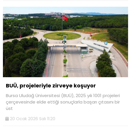
BUÜ, projeleriyle zirveye koşuyor
Bursa Uludağ Üniversitesi (BUÜ), 2025 yılı 1001 projeleri
çerçevesinde elde ettiği sonuçlarla başarı çıtasını bir
üst
20 Ocak 2026 Salı 11:20