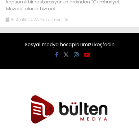
kapsamlı bir restorasyonun ardından “Cumhuriyet
Müzesi” olarak hizmet
16 Aralık 2024 Pazartesi 11:19
Sosyal medya hesaplarımızı keşfedin