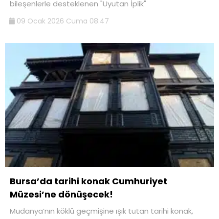
bileşenlerle desteklenen "Uyutan İplik"
09 Ocak 2026 Cuma 08:47
Bursa’da tarihi konak Cumhuriyet
Müzesi’ne dönüşecek!
Mudanya’nın köklü geçmişine ışık tutan tarihi konak,