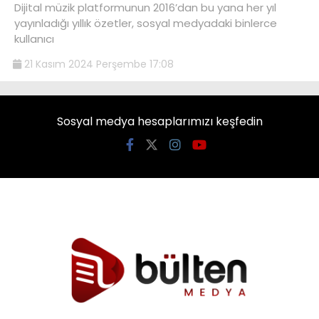
Dijital müzik platformunun 2016’dan bu yana her yıl
yayınladığı yıllık özetler, sosyal medyadaki binlerce
kullanıcı
21 Kasım 2024 Perşembe 17:08
Sosyal medya hesaplarımızı keşfedin