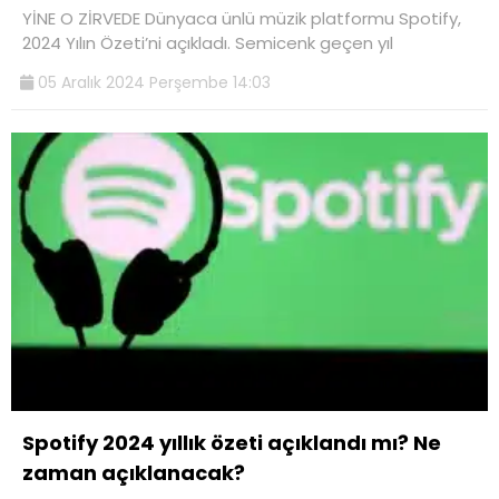
YİNE O ZİRVEDE Dünyaca ünlü müzik platformu Spotify,
2024 Yılın Özeti’ni açıkladı. Semicenk geçen yıl
05 Aralık 2024 Perşembe 14:03
Spotify 2024 yıllık özeti açıklandı mı? Ne
zaman açıklanacak?