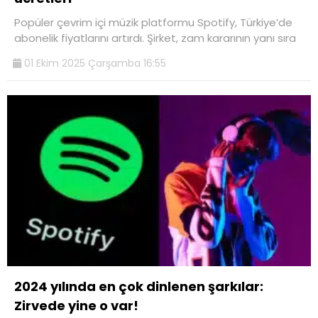
Popüler çevrim içi müzik platformu Spotify, Türkiye’de
abonelik fiyatlarını artırdı. Şirket, zam kararının yanı sıra
01 Ekim 2025 Çarşamba 16:55
2024 yılında en çok dinlenen şarkılar:
Zirvede yine o var!