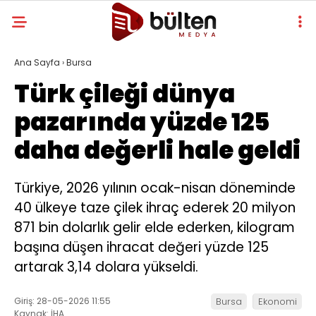
Ana Sayfa
›
Bursa
Türk çileği dünya
pazarında yüzde 125
daha değerli hale geldi
Türkiye, 2026 yılının ocak-nisan döneminde
40 ülkeye taze çilek ihraç ederek 20 milyon
871 bin dolarlık gelir elde ederken, kilogram
başına düşen ihracat değeri yüzde 125
artarak 3,14 dolara yükseldi.
Giriş: 28-05-2026 11:55
Bursa
Ekonomi
Kaynak: İHA