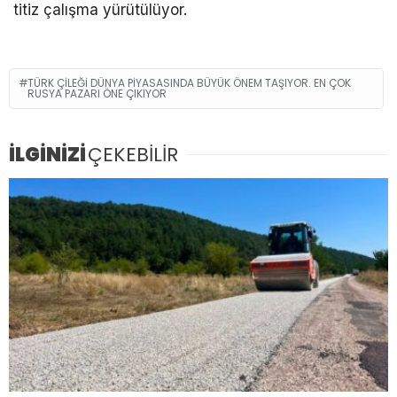
titiz çalışma yürütülüyor.
TÜRK ÇILEĞI DÜNYA PIYASASINDA BÜYÜK ÖNEM TAŞIYOR. EN ÇOK
RUSYA PAZARI ÖNE ÇIKIYOR
İLGİNİZİ
ÇEKEBİLİR