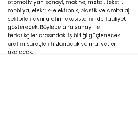
otomotiv yan sanayi, makine, metal, tekstil,
mobilya, elektrik-elektronik, plastik ve ambalaj
sektörleri aynı üretim ekosisteminde faaliyet
gösterecek. Böylece ana sanayi ile
tedarikçiler arasındaki iş birliği güçlenecek,
üretim süreçleri hızlanacak ve maliyetler
azalacak.
TEKNOSAB ekosisteminde ayrıca Organize
Ticaret Bölgeleri, Gıda OSB, Defence Hub,
Lojistik Teknopark, Veri Merkezi, Teknopark,
Serbest Bölge ve KOBİ Diyalog Merkezi gibi
birçok stratejik yatırım da hayata geçirilecek.
Bu yatırımlar sayesinde Bursa’nın dijital
dönüşümünün hızlandırılması, ihracat
kapasitesinin artırılması ve yüksek katma
değerli üretimin desteklenmesi amaçlanıyor.