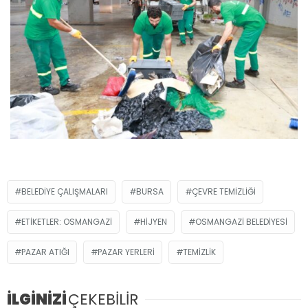
BELEDIYE ÇALIŞMALARI
BURSA
ÇEVRE TEMIZLIĞI
ETIKETLER: OSMANGAZI
HIJYEN
OSMANGAZI BELEDIYESI
PAZAR ATIĞI
PAZAR YERLERI
TEMIZLIK
İLGİNİZİ
ÇEKEBİLİR