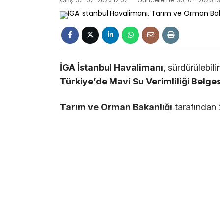
Giriş: 30-07-2026 12:07
Güncelleme: 30-07-2026 13
İGA İstanbul Havalimanı
, sürdürülebili
Türkiye’de Mavi Su Verimliliği Belge
Tarım ve Orman Bakanlığı
tarafından 
Yönetmeliği
kapsamında yürütülen çal
Kategorisi – Bina ve Yerleşkeler Sınıf
hak kazandı.
1 Temmuz 2026
itibarıyla yürürlüğe gi
kaynaklarının verimli kullanılması, su ka
korunmasına yönelik uygulamaları kapsı