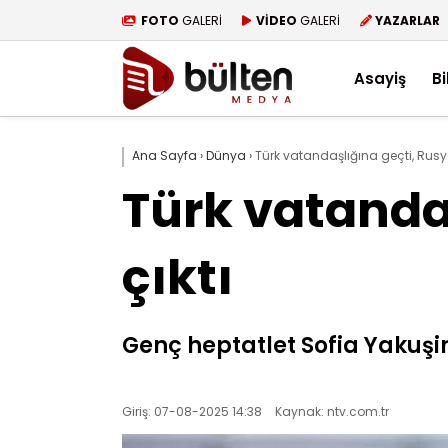
FOTO
GALERİ
VİDEO
GALERİ
YAZARLAR
Asayiş
Bi
Ana Sayfa
›
Dünya
›
Türk vatandaşlığına geçti, Rusya
Türk vatandaş
çıktı
Genç heptatlet Sofia Yakuşin
Giriş: 07-08-2025 14:38
Kaynak: ntv.com.tr