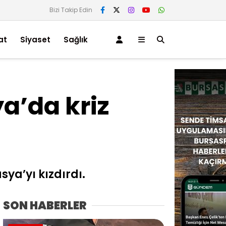
Bizi Takip Edin
at
Siyaset
Sağlık
a’da kriz
ya’yı kızdırdı.
SON HABERLER