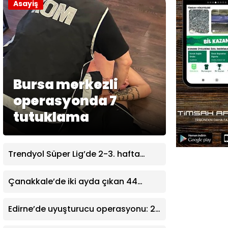
Asayiş
Bursa merkezli
operasyonda 7
tutuklama
Trendyol Süper Lig’de 2-3. hafta
programları açıklandı
Çanakkale’de iki ayda çıkan 44
orman yangınında 758 futbol sahası
büyüklüğünde alan yandı
Edirne’de uyuşturucu operasyonu: 2
şüpheli tutuklandı