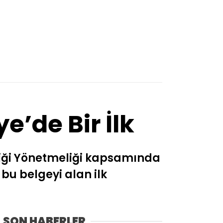
e’de Bir İlk
liği Yönetmeliği kapsamında
bu belgeyi alan ilk
SON HABERLER