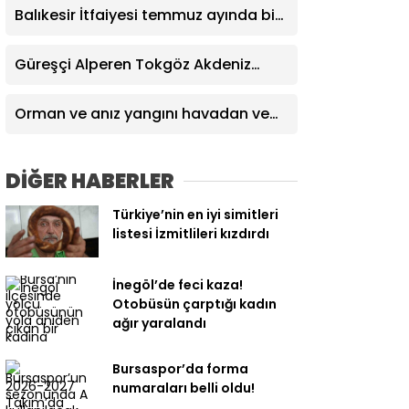
Balıkesir İtfaiyesi temmuz ayında bin
521 olaya müdahale etti
Güreşçi Alperen Tokgöz Akdeniz
Oyunları’nda Türkiye’yi temsil edecek
Orman ve anız yangını havadan ve
karadan müdahaleyle söndürüldü
DİĞER HABERLER
Türkiye’nin en iyi simitleri
listesi İzmitlileri kızdırdı
İnegöl’de feci kaza!
Otobüsün çarptığı kadın
ağır yaralandı
Bursaspor’da forma
numaraları belli oldu!