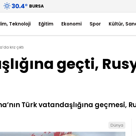
30.4
°
BURSA
lim, Teknoloji
Eğitim
Ekonomi
Spor
Kültür, San
’da kriz çıktı
lığına geçti, Rusy
a’nın Türk vatandaşlığına geçmesi, Rus
Dünya