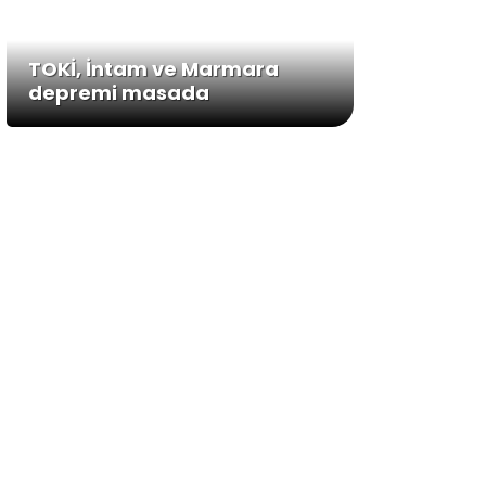
TOKİ, İntam ve Marmara
depremi masada