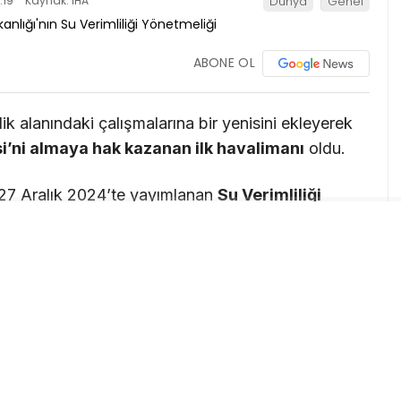
:19
Kaynak: İHA
Dünya
Genel
ABONE OL
rlik alanındaki çalışmalarına bir yenisini ekleyerek
si’ni almaya hak kazanan ilk havalimanı
oldu.
27 Aralık 2024’te yayımlanan
Su Verimliliği
ışmalar sonucunda,
Kentsel Su Verimliliği
ı
kriterlerini başarıyla karşılayan İGA, belge almaya
ren ve
5 yıl süreyle geçerli
olacak belge, su
yıplarının azaltılması ve doğal kaynakların
yor.