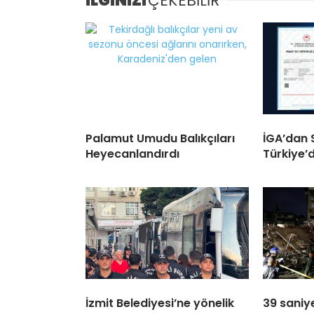
İLGİNİZİ
ÇEKEBİLİR
Palamut Umudu Balıkçıları
İGA’dan S
Heyecanlandırdı
Türkiye’de
İzmit Belediyesi’ne yönelik
39 saniy