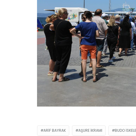
ARIF BAYRAK
AŞURE IKRAMI
BUDO İSKELE