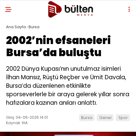
Ana Sayfa
›
Bursa
2002’nin efsaneleri
Bursa’da buluştu
2002 Dünya Kupası’nın unutulmaz isimleri
İlhan Mansız, Rüştü Reçber ve Ümit Davala,
Bursa’da düzenlenen etkinlikte
sporseverlerle bir araya gelerek yıllar sonra
hafızalara kazınan anıları anlattı.
Giriş: 04-06-2026 14:01
Bursa
Genel
Spor
Kaynak: İHA