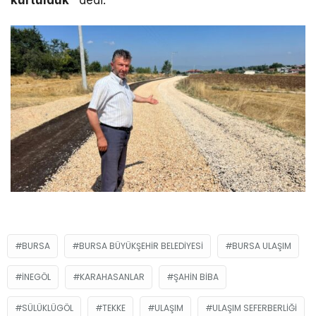
kurtulduk”
dedi.
BURSA
BURSA BÜYÜKŞEHIR BELEDIYESI
BURSA ULAŞIM
İNEGÖL
KARAHASANLAR
ŞAHIN BIBA
SÜLÜKLÜGÖL
TEKKE
ULAŞIM
ULAŞIM SEFERBERLIĞI