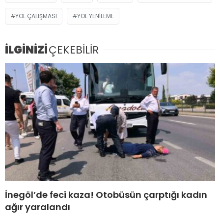
YOL ÇALIŞMASI
YOL YENILEME
İLGİNİZİ
ÇEKEBİLİR
İnegöl’de feci kaza! Otobüsün çarptığı kadın
ağır yaralandı