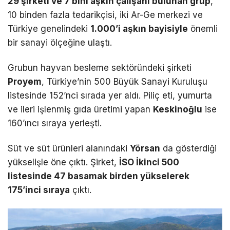
29 şirketi ve 7 bini aşkın çalışanı bulunan grup
,
10 binden fazla tedarikçisi, iki Ar-Ge merkezi ve
Türkiye genelindeki
1.000’i aşkın bayisiyle
önemli
bir sanayi ölçeğine ulaştı.
Grubun hayvan besleme sektöründeki şirketi
Proyem
, Türkiye’nin 500 Büyük Sanayi Kuruluşu
listesinde 152’nci sırada yer aldı. Piliç eti, yumurta
ve ileri işlenmiş gıda üretimi yapan
Keskinoğlu
ise
160’ıncı sıraya yerleşti.
Süt ve süt ürünleri alanındaki
Yörsan
da gösterdiği
yükselişle öne çıktı. Şirket,
İSO İkinci 500
listesinde 47 basamak birden yükselerek
175’inci sıraya
çıktı.