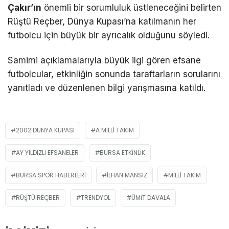
Çakır’ın
önemli bir sorumluluk üstleneceğini belirten
Rüştü Reçber, Dünya Kupası’na katılmanın her
futbolcu için büyük bir ayrıcalık olduğunu söyledi.
Samimi açıklamalarıyla büyük ilgi gören efsane
futbolcular, etkinliğin sonunda taraftarların sorularını
yanıtladı ve düzenlenen bilgi yarışmasına katıldı.
2002 DÜNYA KUPASI
A MILLI TAKIM
AY YILDIZLI EFSANELER
BURSA ETKINLIK
BURSA SPOR HABERLERI
İLHAN MANSIZ
MILLI TAKIM
RÜŞTÜ REÇBER
TRENDYOL
ÜMIT DAVALA