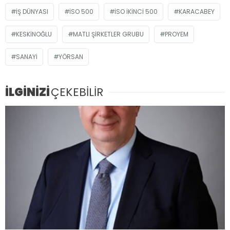
İŞ DÜNYASI
İSO 500
İSO İKINCI 500
KARACABEY
KESKINOĞLU
MATLI ŞIRKETLER GRUBU
PROYEM
SANAYI
YÖRSAN
İLGİNİZİ
ÇEKEBİLİR