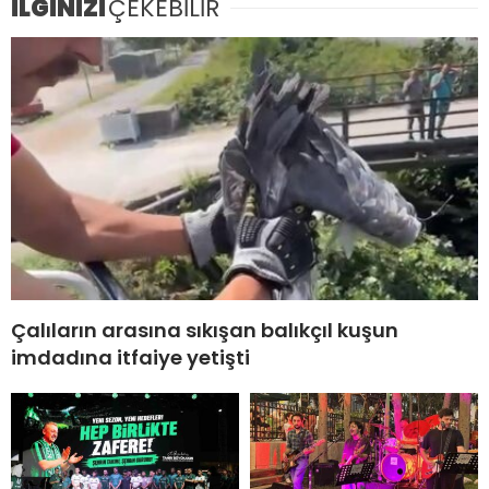
İLGİNİZİ
ÇEKEBİLİR
Çalıların arasına sıkışan balıkçıl kuşun
imdadına itfaiye yetişti