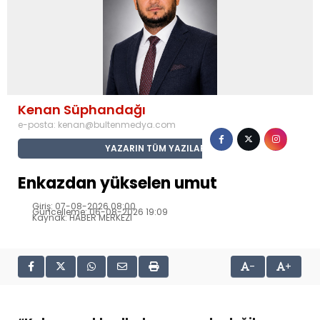
Kenan Süphandağı
e-posta:
kenan@bultenmedya.com
YAZARIN TÜM YAZILARI
Enkazdan yükselen umut
Giriş: 07-08-2026 08:00
Güncelleme: 06-08-2026 19:09
Kaynak: HABER MERKEZI
-
+