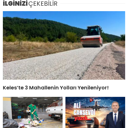
İLGİNİZİ
ÇEKEBİLİR
Keles’te 3 Mahallenin Yolları Yenileniyor!