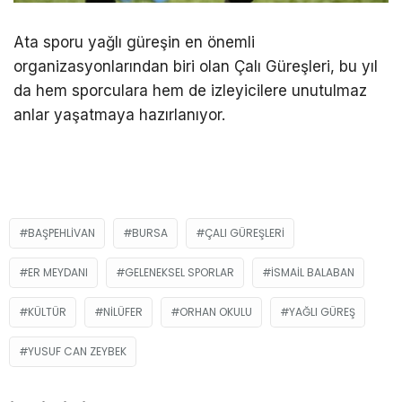
Ata sporu yağlı güreşin en önemli
organizasyonlarından biri olan Çalı Güreşleri, bu yıl
da hem sporculara hem de izleyicilere unutulmaz
anlar yaşatmaya hazırlanıyor.
BAŞPEHLIVAN
BURSA
ÇALI GÜREŞLERI
ER MEYDANI
GELENEKSEL SPORLAR
İSMAIL BALABAN
KÜLTÜR
NILÜFER
ORHAN OKULU
YAĞLI GÜREŞ
YUSUF CAN ZEYBEK