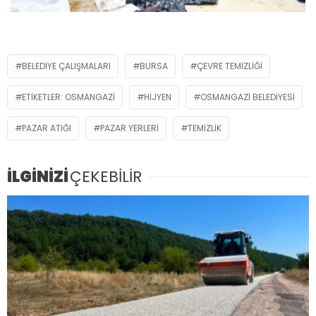
BELEDIYE ÇALIŞMALARI
BURSA
ÇEVRE TEMIZLIĞI
ETIKETLER: OSMANGAZI
HIJYEN
OSMANGAZI BELEDIYESI
PAZAR ATIĞI
PAZAR YERLERI
TEMIZLIK
İLGİNİZİ
ÇEKEBİLİR